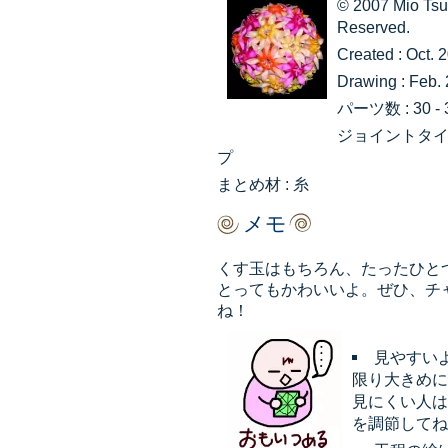
© 2007 Mio Tsu
Reserved.
Created : Oct. 
Drawing : Feb.
パーツ数 : 30 - 
ジョイントタイ
プ
まとめ材 : 糸
メモ
くす玉はもちろん、たったひと
とってもかわいいよ。ぜひ、チ
ね！
見やすい
限り大きめに
見にくい人は
を調節してね