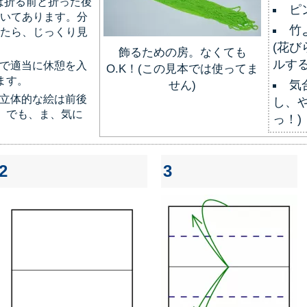
は折る前と折った後
ピ
いてあります。分
竹
たら、じっくり見
(花び
飾るための房。なくても
ルする
で適当に休憩を入
O.K！(この見本では使ってま
ます。
せん)
気合
立体的な絵は前後
し、
。でも、ま、気に
っ！)
2
3