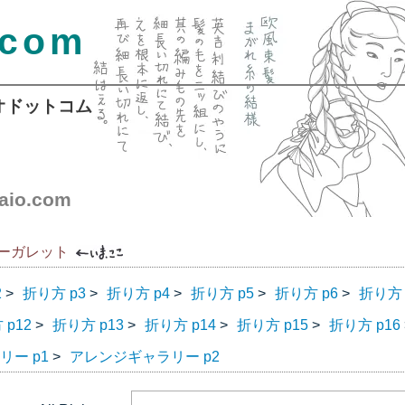
.com
オドットコム
aio.com
ーガレット
2
折り方 p3
折り方 p4
折り方 p5
折り方 p6
折り方 
>
>
>
>
>
 p12
折り方 p13
折り方 p14
折り方 p15
折り方 p16
>
>
>
>
ー p1
アレンジギャラリー p2
>