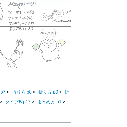
p7
折り方 p8
折り方 p9
折
>
>
>
タイプB p17
まとめ方 p1
>
>
>