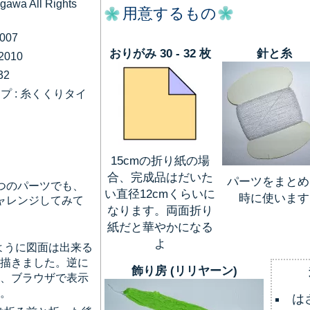
gawa All Rights
用意するもの
2007
おりがみ 30 - 32 枚
針と糸
 2010
32
プ : 糸くくりタイ
15cmの折り紙の場
合、完成品はだいた
パーツをまとめ
つのパーツでも、
い直径12cmくらいに
時に使います
ャレンジしてみて
なります。両面折り
紙だと華やかになる
よ
ように図面は出来る
描きました。逆に
飾り房 (リリヤーン)
、ブラウザで表示
。
は