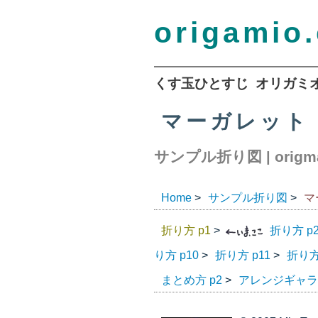
origamio
くす玉ひとすじ オリガミ
マーガレット
サンプル折り図
origm
|
Home
サンプル折り図
マ
>
>
折り方 p1
折り方 p
>
り方 p10
折り方 p11
折り方
>
>
まとめ方 p2
アレンジギャラリ
>