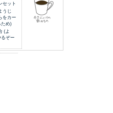
ンセット
ようじ
らをカー
ため)
 (よ
やるぞー