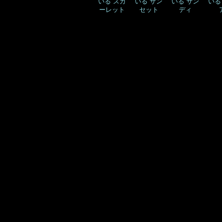
いる スカ
いる サン
いる サン
いる
ーレット
セット
ディ