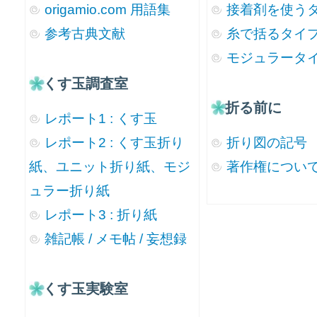
origamio.com 用語集
接着剤を使う
参考古典文献
糸で括るタイ
モジュラータ
くす玉調査室
折る前に
レポート1 : くす玉
レポート2 : くす玉折り
折り図の記号
紙、ユニット折り紙、モジ
著作権につい
ュラー折り紙
レポート3 : 折り紙
雑記帳 / メモ帖 / 妄想録
くす玉実験室