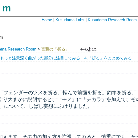
om
|
Home
|
Kusudama Labs
|
Kusudama Research Room
om
ama Research Room
>
言葉の「折る」
. もっと注意深く曲がった部分に注目してみる
4.「折る」をまとめてみる
折る。フェンダーのツメを折る。転んで前歯を折る。釣竿を折る。
くり大まかに説明すると、「モノ」に「チカラ」を加えて、そ
る」について、しばし妄想にふけりました。
えます。その力の加え方を注視してみると、慎重にでも、そっと