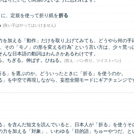
うに、定規を使って折り紙を
折る
る
(良い子はやってはいけません)
力を加える「動作」だけを取り上げてみても、どうやら何の手
て、その「モノ」の形を変える行為" という言い方は、少々荒っ
そんな日本語の動詞はわんさかあるわけです。
ねる。ちぎる。伸ばす。ひねる。
(答え : パン作り。ツイストパン)
る」を選ぶのか。どういったときに「折る」を使うのか。
る」を中空で再現しながら、妄想全開モードにギアチェンジで
る」を含んだ短文を読んでいると、日本人が「折る」を使うその
の力を加える「対象」、いわゆる「目的語」ちゅーやつだ、と