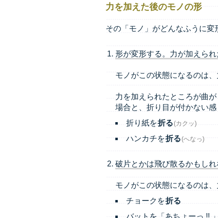
力を加えた後のモノの形
その「モノ」がどんなふうに変
形が変形する。力が加えられ
モノがこの状態になるのは、
力を加えられたところが曲が
場合と、折り目が付かない感
折り紙を
折る
(カクッ)
ハンカチを
折る
(へなっ)
破片とかは飛び散るかもしれな
モノがこの状態になるのは、
チョークを
折る
バットを「あちょーっ !!