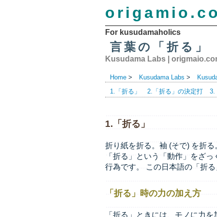
origamio.c
For kusudamaholics
言葉の「折る」
Kusudama Labs
|
origmaio.c
Home
>
Kusudama Labs
>
Kusud
1.「折る」
2.「折る」の決定打
3
1.「折る」
折り紙を折る。袖 (そで) を
「折る」という「動作」をざっ
行為です。 この日本語の「折
「折る」時の力の加え方
「折る」ときには、モノに力を加