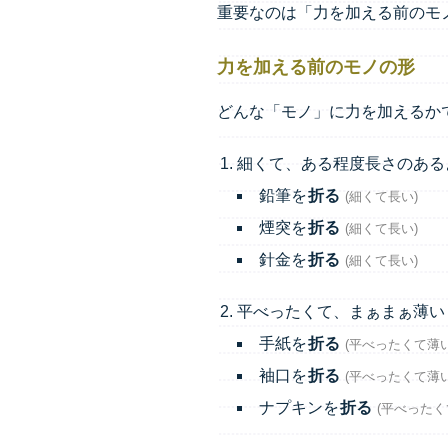
重要なのは「力を加える前のモノ
力を加える前のモノの形
どんな「モノ」に力を加えるか
細くて、ある程度長さのある
鉛筆を
折る
(細くて長い)
煙突を
折る
(細くて長い)
針金を
折る
(細くて長い)
平べったくて、まぁまぁ薄い
手紙を
折る
(平べったくて薄い
袖口を
折る
(平べったくて薄い
ナプキンを
折る
(平べったく