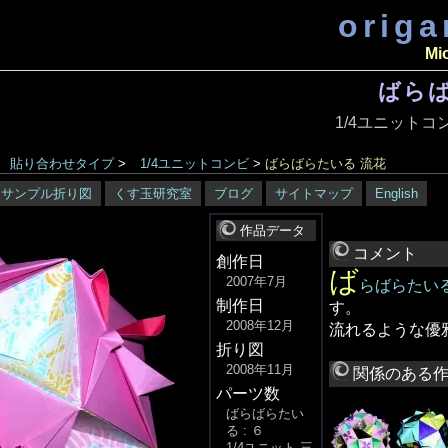
orig
Mi
ばらば
1/4ユニットコ
貼り合わせタイプ
>
1/4ユニットコンビ
>
ばらばらたいる 流花
サンプル折り図
くす玉研究室
ブログ
サイトマップ
English
作品データ
コメント
創作日
ば
2007年7月
らばらたい
制作日
す。
2008年12月
流れるような優
折り図
2008年11月
関係のある
パーツ数
ばらばらたい
る : ６
1/4ユニット 三