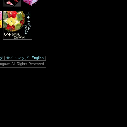
グ
|
サイトマップ
|
English
|
ugawa All Rights Reserved.