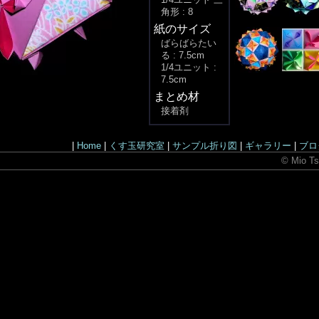
角形 : 8
紙のサイズ
ばらばらたい
る : 7.5cm
1/4ユニット :
7.5cm
まとめ材
接着剤
|
Home
|
くす玉研究室
|
サンプル折り図
|
ギャラリー
|
ブロ
© Mio Ts