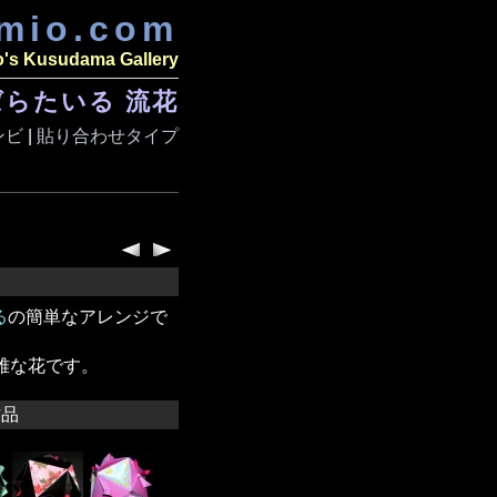
amio.com
o's Kusudama Gallery
らたいる 流花
ンビ
|
貼り合わせタイプ
る
の簡単なアレンジで
雅な花です。
作品