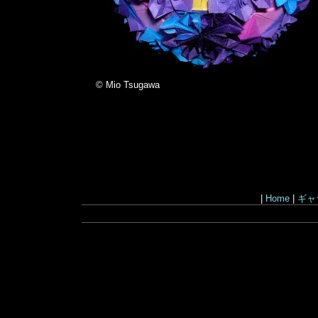
© Mio Tsugawa
|
Home
|
ギャ