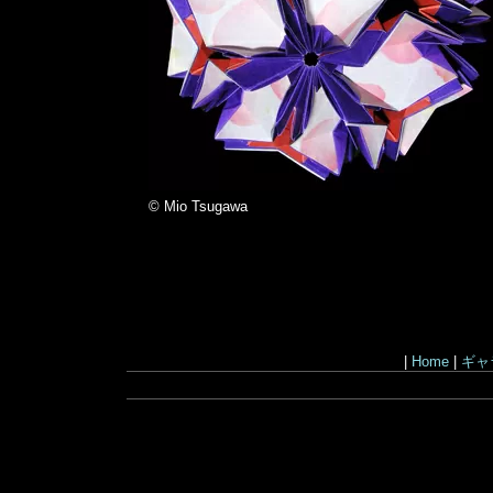
© Mio Tsugawa
|
Home
|
ギャ