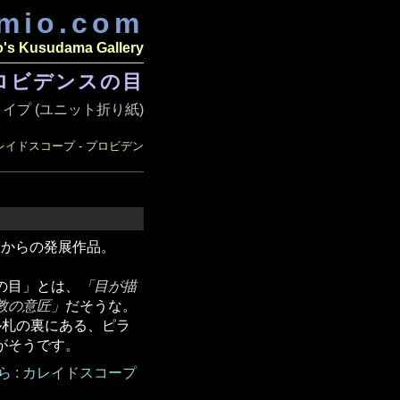
amio.com
o's Kusudama Gallery
プロビデンスの目
イプ (ユニット折り紙)
レイドスコープ - プロビデン
F
からの発展作品。
の目」とは、
目が描
教の意匠
だそうな。
ル札の裏にある、ピラ
がそうです。
 : カレイドスコープ