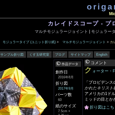
orig
Mi
カレイドスコープ - 
マルチモジュラージョイント
|
モジュラータ
モジュラータイプ (ユニット折り紙)
>
マルチモジュラージョイント
>
カ
サンプル折り図
くす玉研究室
ブログ
サイトマップ
English
コメント
作品データ
ク
ォーター・
創作日
2016年8月
「プロビデンス
折り図
かれたキリスト
2017年9月
アメリカの1ド
パーツ数
ミッドの目とか
60
紙のサイズ
折り図はこちら
7.5cm ×