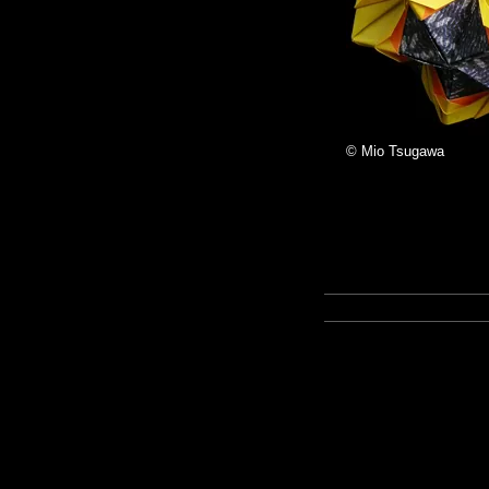
© Mio Tsugawa