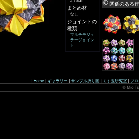
3.75cm
関係のある
まとめ材
なし
ジョイントの
種類
マルチモジュ
ラージョイン
ト
|
Home
|
ギャラリー
|
サンプル折り図
|
くす玉研究室
|
ブロ
© Mio Ts