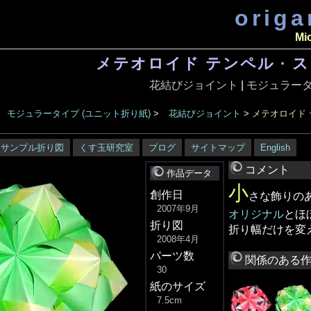
orig
Mi
メテオロイド テンペル · ス
花結びジョイント
|
モジュラータ
モジュラータイプ (ユニット折り紙)
>
花結びジョイント
>
メテオロイド 
サンプル折り図
くす玉研究室
ブログ
サイトマップ
English
コメント
作品データ
小
創作日
さな飾りの
2007年9月
オリジナル
とほ
折り図
折り幅だけを変
2008年4月
パーツ数
関係のある
30
紙のサイズ
7.5cm