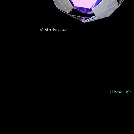
© Mio Tsugawa
|
Home
|
ギャ