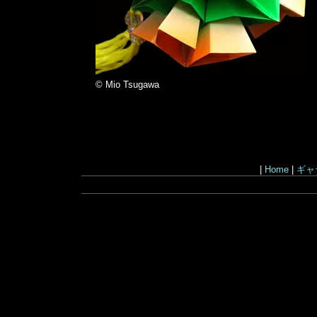
© Mio Tsugawa
|
Home
|
ギャ