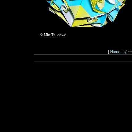
© Mio Tsugawa
|
Home
|
ギャ