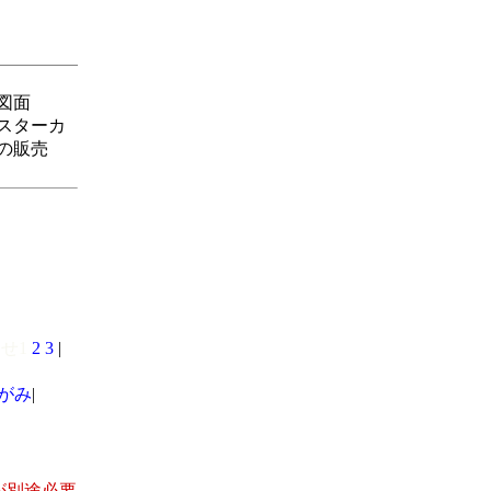
図面
スターカ
の販売
せ1
2
3
|
がみ
|
が別途必要