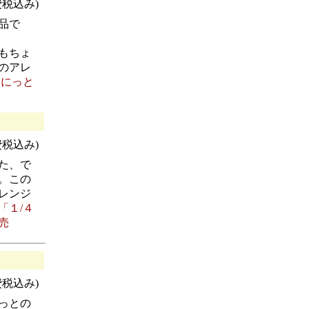
消費税込み)
品で
もちょ
のアレ
ゆにっと
消費税込み)
た、で
。この
レンジ
「１/４
売
消費税込み)
っとの