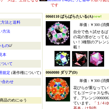
です
0060110 ばらばらたいる(A)
文方法と送料
単価 : ￥300 (
い方法
自分で色々試せるば
の花の形がとっても
い！3種類のアレン
いもの
載！
見本
について
0060080 ダリア(D)
用規定
(著作権について)
単価 : ￥300 (
い合わせ
花びらが重なってい
てもゴージャスな作
す。アレンジ00600
商品のめにゅう
ています。
「１/４
基本」は別売