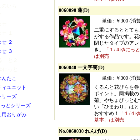
んのいち
0060090 蓮(D)
ぎ
単価 : ￥300 (
わせ
二重にするととても
せ １
がする作品です。花
せ ２
閉じたタイプのアレ
き。
「１/４ゆにっ
せ ３
は別売
るーと２
0060040 一文字菊(D)
ゆにっと
単価 : ￥300 (
ぶんたこ
くるんと花びらを巻
ティユニット
ポイント。同掲載の
シリーズ
菊」やちょびっとむ
ゆにっとシリーズ
い「ひまわり」はと
おすすめ！
「１/４
ま用おりがみ
基本」は別売
No.0060030 れんげ(D)