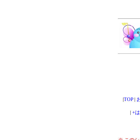
|
TOP
|
|
+
※ この