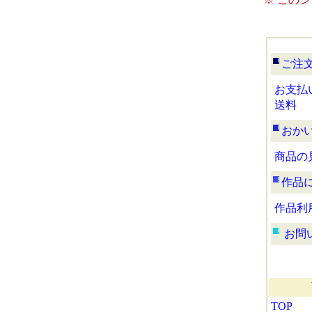
ご注
お支払
送料
おか
商品の
作品
作品利
お問
TOP