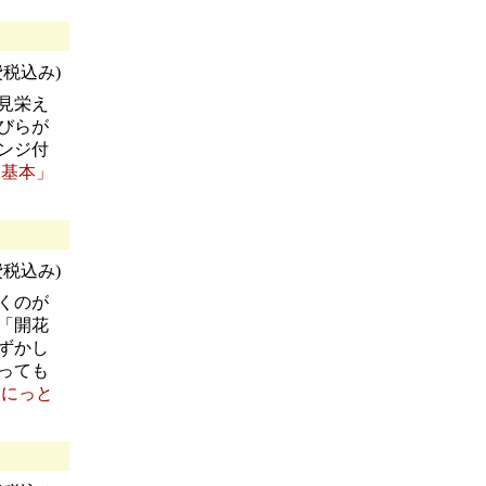
消費税込み)
見栄え
びらが
ンジ付
と基本」
消費税込み)
くのが
「開花
ずかし
っても
ゆにっと