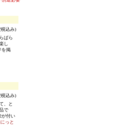
消費税込み)
らばら
楽し
ジを掲
消費税込み)
て、と
品で
82が付い
ゆにっと