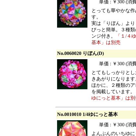
単価 : ￥300 (
とっても華やかな作
す。
実は「りぼん」より
びっと簡単。３種類
ンジ付き。
「１/４
基本」は別売
No.0060020 りぼん(D)
単価 : ￥300 (
とてもしっかりとし
きあがりになります
ほかに、２種類のア
を掲載しています。
ゆにっと基本」は別
No.0010010 1/4ゆにっと基本
単価 : ￥300 (
よんぶんのいちゆに