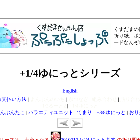
くすだまの
折り紙、ポ
ードなんぞ
+1/4ゆにっとシリーズ
English
お支払い方法
|
よんぶんのいち
|
糸つなぎ
|
組み合わせ
|
貼り合わ
+1/2るーと2
|
+1/4ゆにっと
|
はんぶんたこ
|
バラエティユニット
|
てまり
|
+3/8ゆにっと
|
おり
シリーズは、土台となる
0010010 1/4ゆにっと基本
の折り図