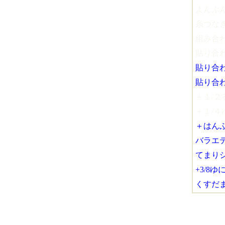
よんぶ
糸つな
組み合
貼り合わ
貼り合わ
貼り合わ
＋１/２
＋１/４
＋はん
バラエ
てまり
+3/8
くすだ