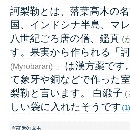
訶梨勒とは、落葉高木の名
国、インドシナ半島、マ
八世紀ごろ唐の僧、鑑真
(
す。果実から作られる「
」は漢方薬です
(Myrobaran)
て象牙や銅などで作った
梨勒と言います。 白緞子
(
しい袋に入れたそうです
(1