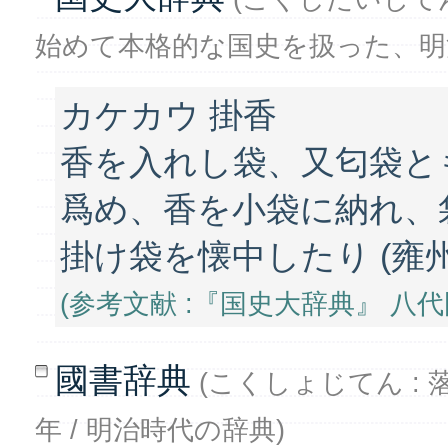
始めて本格的な国史を扱った、明
カケカウ 掛香
香を入れし袋、又匂袋と
爲め、香を小袋に納れ、
掛け袋を懐中したり (雍
(参考文献 :『国史大辞典』 八代国治
國書辞典
(こくしょじてん : 落合直文
年 / 明治時代の辞典)