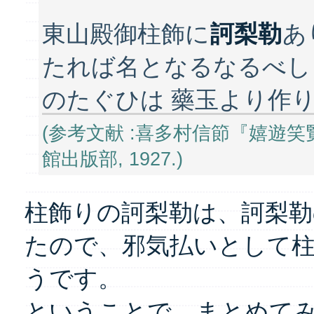
東山殿御柱飾に
訶梨勒
あ
たれば名となるなるべし
のたぐひは 藥玉より作
(参考文献 :喜多村信節『嬉遊笑
館出版部, 1927.)
柱飾りの訶梨勒は、訶梨勒
たので、邪気払いとして
うです。
ということで、まとめて