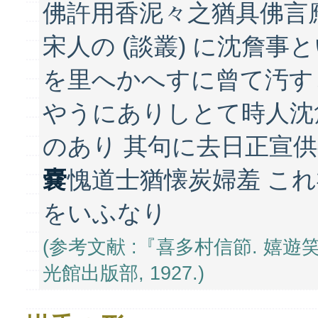
佛許用香泥々之猶具佛言
宋人の (談叢) に沈詹事
を里へかへすに曾て汚す
やうにありしとて時人沈
のあり 其句に去日正宣
嚢
愧道士猶懐炭婦羞 こ
をいふなり
(参考文献 :『喜多村信節. 嬉遊
光館出版部, 1927.)