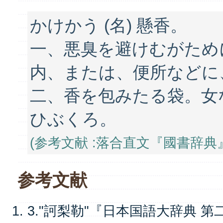
かけかう (名) 懸香。
一、悪臭を避けむがため
内、または、便所などに
二、香を包みたる袋。女
ひぶくろ。
(参考文献 :落合直文『國書辞典』大
参考文献
3."訶梨勒"『日本国語大辞典 第二