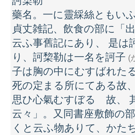
訶棃勒
藥名。一に靈綵絲ともい
貞丈雑記、飲食の部に「
云ふ事舊記にあり、 是は
り、訶棃勒は一名を訶子
(
子は胸の中にむすばれた
死の定まる所にてある故
思ひ心氣むすぼるゝ故、 
云々」。又同書座敷飾の部
くと云ふ物ありて、かた