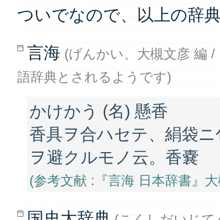
ついでなので、以上の辞
言海
(げんかい、大槻文彦 編 / 
語辞典とされるようです)
かけかう (名) 懸香
香具ヲ合ハセテ、絹袋ニ
ヲ避クルモノ云。香嚢
(参考文献 :『言海 日本辞書』大槻文
国史大辞典
(こくしだいじてん :