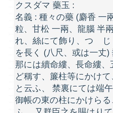
クスダマ 藥玉 :
名義 : 種々の藥 (麝香 
粒、甘松 一兩、龍腦 半
れ、絲にて飾り、つゝじ
を長く (八尺、或は一丈
那には續命縷、長命縷、
ど稱す、簾柱等にかけて
と云ふ、 禁裏にては端
御帳の東の柱にかけらる
ふ、 又群臣之を賜はり