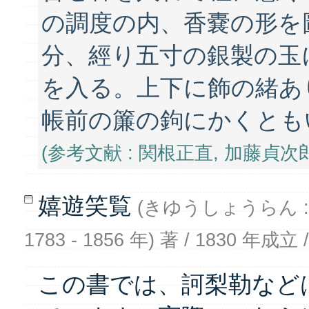
の調度の内、香嚢の形を
分、經り五寸の銀製の玉
を入る。上下に飾の緒あ
帳前の簾の鉤にかくとも
(参考文献 : 関根正直, 加藤貞次
嬉遊笑覧
(きゆうしょうらん :
1783 - 1856 年) 著 / 1830 年
この書では、訶梨勒など