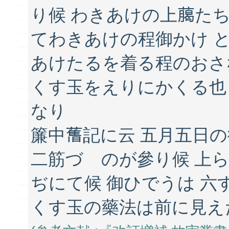
り候 わきあけの上﨟た
てわきあけの程御かけ 
あけたるを着る程のおさ
くす玉をえりにかくる也
なり
簾中𦾔記に云 五月五日
二筋づゝのが參り候 上
ぢにて候 御ひでうは 六
くす玉の藥法は前に見え