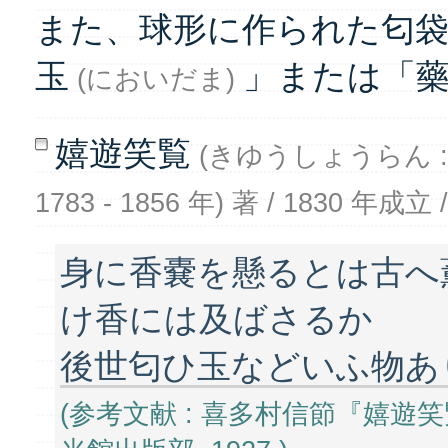
また、球形に作られた匂
玉
」または「藥
(においだま)
嬉遊笑覧
(きゆうしょうらん :
1783 - 1856 年) 著 / 1830 年
身に香嚢を懸るとは古へ
け香には及ばさるか
後世匂ひ玉などいふ物あ
(参考文献 : 喜多村信節『嬉遊笑