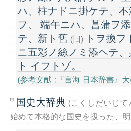
ハ、柱ナドニ掛ケテ、不
フ、 端午ニハ、菖蒲ヲ
テ、新ト舊
トヲ換フト
(旧)
ニ五彩ノ絲ノミ添ヘテ、
ト イフトゾ。
(参考文献 :『言海 日本辞書』大槻文
国史大辞典
(こくしだいじてん :
始めて本格的な国史を扱った、明