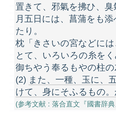
置きて、邪氣を拂ひ、臭
月五日には、菖蒲をも添
たり。
枕「きさいの宮などには
とて、いろいろの糸をく
御ちやう奉るもやの柱の
(2)
また、一種、玉に、
けて、身にそふるもの。
(参考文献 : 落合直文『國書辞典』大