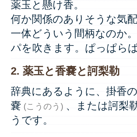
薬玉と懸け香。
何か関係のありそうな気
一体どういう間柄なのか
パを吹きます。ぱっぱら
2. 薬玉と香嚢と訶梨勒
辞典にあるように、掛香
嚢
、または訶梨
(こうのう)
うです。