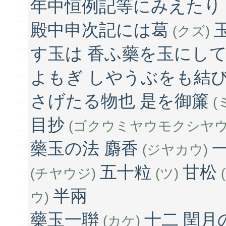
年中恒例記等にみえたり
殿中申次記には葛
(クズ)
す玉は 香ふ藥を玉にし
よもぎ しやうぶをも結び
さげたる物也 是を御簾
(
目抄
(ゴクウミヤウモクシヤウ
藥玉の法 麝香
(ジヤカウ)
五十粒
甘松
(チヤウジ)
(ツ)
半兩
ウ)
藥玉一聨
十二 閏月
(カケ)