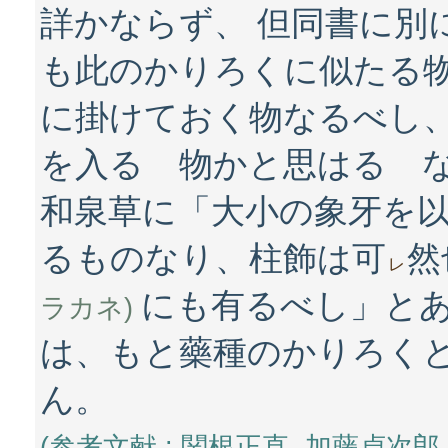
詳かならず、 但同書に別
も此のかりろくに似たる物
に掛けておく物なるべし
を入るゝ物かと思はるゝ
和泉草に「大小の象牙を
るものなり、柱飾は可
然
レ
にも有るべし」とあ
ラカネ)
は、もと藥種のかりろく
ん。
(参考文献 : 関根正直, 加藤貞次郎