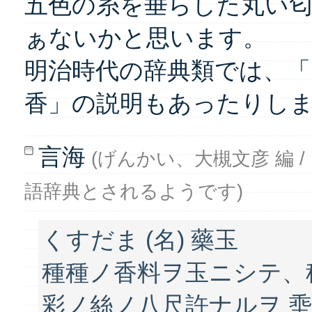
五色の糸を垂らした丸い
ぁないかと思います。
明治時代の辞典類では、「
香」の説明もあったりし
言海
(げんかい、大槻文彦 編 / 
語辞典とされるようです)
くすだま (名) 藥玉
種種ノ香料ヲ玉ニシテ、
彩ノ絲ノ八尺許ナルヲ 