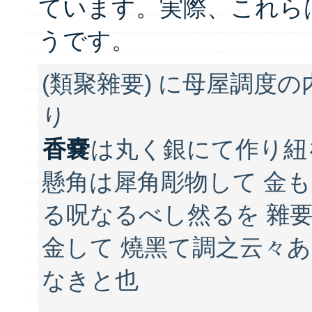
ています。実際、これら
うです。
(類聚雜要) に母屋調度の
り
香嚢
は丸く銀にて作り紐
懸角は犀角彫物して 金も
る呪なるべし然るを 雜
金して 燒黑て調之云々
なきと也