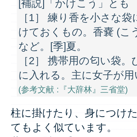
[補説]「かけこう」とも
［1］ 練り香を小さな
けておくもの。香嚢 (こう
など。[季]夏。
［2］ 携帯用の匂い袋。
に入れる。主に女子が用いた
(参考文献 :『大辞林』三省堂)
柱に掛けたり、身につけ
てもよく似ています。