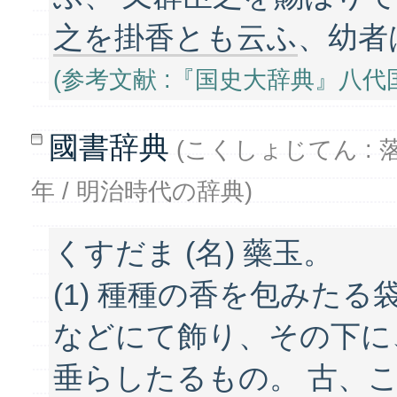
之を掛香とも云ふ
、幼者
(参考文献 :『国史大辞典』八代国治
國書辞典
(こくしょじてん : 落合直文
年 / 明治時代の辞典)
くすだま (名) 藥玉。
(1) 種種の香を包みた
などにて飾り、その下に
垂らしたるもの。 古、