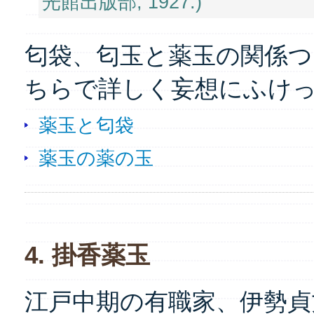
光館出版部, 1927.)
匂袋、匂玉と薬玉の関係
ちらで詳しく妄想にふけ
薬玉と匂袋
薬玉の薬の玉
4. 掛香薬玉
江戸中期の有職家、伊勢