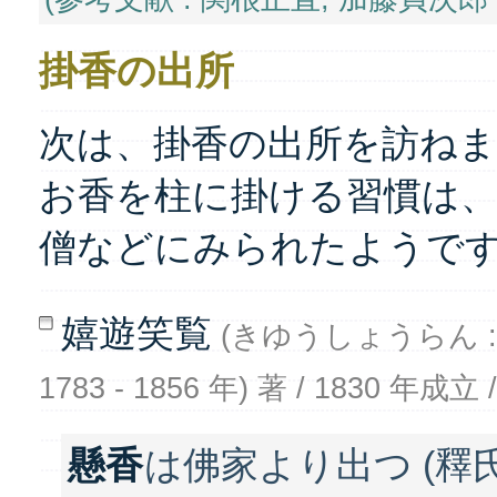
掛香の出所
次は、掛香の出所を訪ね
お香を柱に掛ける習慣は
僧などにみられたようで
嬉遊笑覧
(きゆうしょうらん :
1783 - 1856 年) 著 / 1830 年
懸香
は佛家より出つ (釋氏