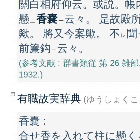
關白相府仰云。或説。帳
懸
香嚢
云々。 是故殿
二
一
歟。 將又今案歟。 不
聞
レ
前簾鈎
云々。
一
(参考文献 : 群書類従 第 26 雑
1932.)
有職故実辞典
(ゆうしょくこ
香嚢 :
合せ香を入れて柱に懸く