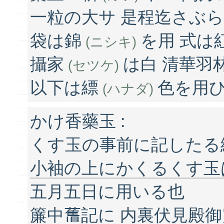
一粒の大サ 是程迄さぶ
袋は錦
を用 式は
(ニシキ)
攝家
は白 清華羽
(セツケ)
以下は縹
色を用ひ
(ハナダ)
かけ香藥玉 :
くす玉の事前に記したる
小袖の上にかくるくす玉
五月五日に用いる也
簾中𦾔記に 内裏伏見殿