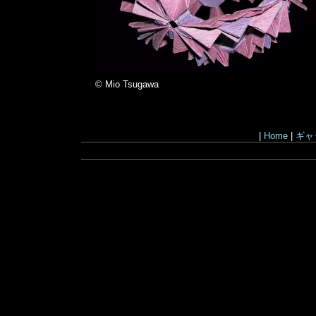
© Mio Tsugawa
|
Home
|
ギャ