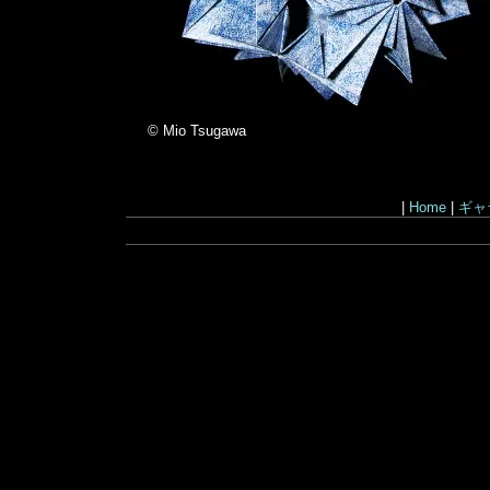
© Mio Tsugawa
|
Home
|
ギャ