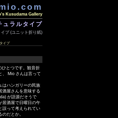
amio.com
o's Kusudama Gallery
チュラルタイプ
イプ (ユニット折り紙)
タイプ
のひとつです。観音折
、 Mio さんは言って
ュはハンガリーの民族
居酒屋さんを意味する
rda) が語源だそうで
が居酒屋で日曜日の午
と誤って考えられてい
るのだとか。