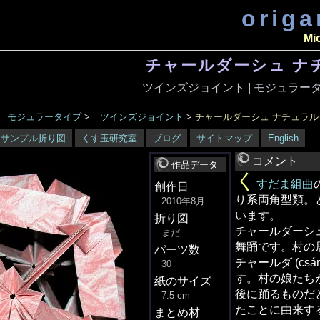
orig
Mi
チャールダーシュ ナ
ツインズジョイント
|
モジュラータ
モジュラータイプ
>
ツインズジョイント
>
チャールダーシュ ナチュラル
サンプル折り図
くす玉研究室
ブログ
サイトマップ
English
コメント
作品データ
く
すだま組曲
創作日
り系両角型類。と
2010年8月
います。
折り図
チャールダーシ
まだ
舞踊です。村の
パーツ数
チャールダ (csá
30
す。村の娘たち
紙のサイズ
後に踊るものだ
7.5 cm
たことに由来す
まとめ材