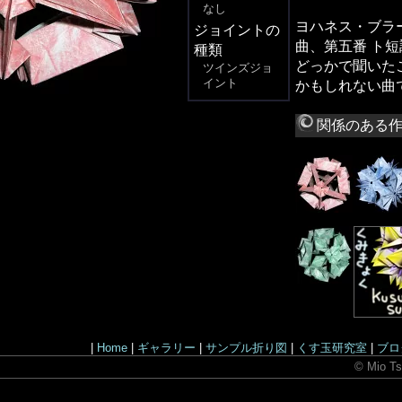
なし
ヨハネス・ブラ
ジョイントの
曲、第五番 ト
種類
どっかで聞いた
ツインズジョ
イント
かもしれない曲
関係のある
|
Home
|
ギャラリー
|
サンプル折り図
|
くす玉研究室
|
ブロ
© Mio Ts