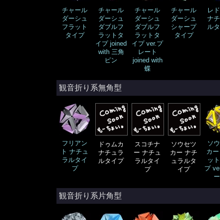
チャール
チャール
チャール
チャール
レド
ダーシュ
ダーシュ
ダーシュ
ダーシュ
ナチ
フラット
ダブルフ
ダブルフ
シャープ
ルタ
タイプ
ラットタ
ラットタ
タイプ
イプ joined
イプ ver.プ
with 三角
レート
ピン
joined with
蝶
観音折り系無角型
フリアン
ソウ
ドゥムカ
スコチナ
ソウセツ
ト ナチュ
カー
ナチュラ
ー ナチュ
カー ナチ
ラルタイ
ット
ルタイプ
ラルタイ
ュラルタ
プ
プ ve
プ
イプ
ー
観音折り系片角型