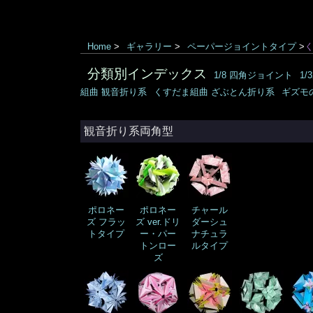
Home
>
ギャラリー
>
ペーパージョイントタイプ
>
分類別インデックス
1/8 四角ジョイント
1
組曲 観音折り系
くすだま組曲 ざぶとん折り系
ギズモ
観音折り系両角型
ポロネー
ポロネー
チャール
ズ フラッ
ズ ver.ドリ
ダーシュ
トタイプ
ー・パー
ナチュラ
トンロー
ルタイプ
ズ