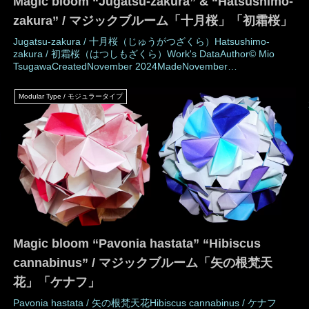
Magic bloom “Jugatsu-zakura” & “Hatsushimo-
zakura” / マジックブルーム「十月桜」「初霜桜」
Jugatsu-zakura / 十月桜（じゅうがつざくら）Hatsushimo-
zakura / 初霜桜（はつしもざくら）Work's DataAuthor© Mio
TsugawaCreatedNovember 2024MadeNovember
2024DrawingNovember 2024Number of parts30 piecesPaper
size7.5 cm (Square paper)Joining materialsNo use (No glued)Jo
Modular Type / モジュラータイプ
Magic bloom “Pavonia hastata” “Hibiscus
cannabinus” / マジックブルーム「矢の根梵天
花」「ケナフ」
Pavonia hastata / 矢の根梵天花Hibiscus cannabinus / ケナフ