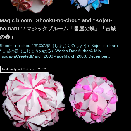
Magic bloom “Shooku-no-chou” and “Kojou-
no-haru” / マジックブルーム「書屋の蝶」「古城
の春」
Shooku-no-chou / 書屋の蝶（しょおくのちょう）Kojou-no-haru
/ 古城の春（こじょうのはる）Work's DataAuthor© Mio
TsugawaCreatedMarch 2008MadeMarch 2008, December
2024DrawingDecember 2024Number of parts30 piecesPaper
size7.5 cm (Square paper)Joining materialsNo use (No g
Modular Type / モジュラータイプ