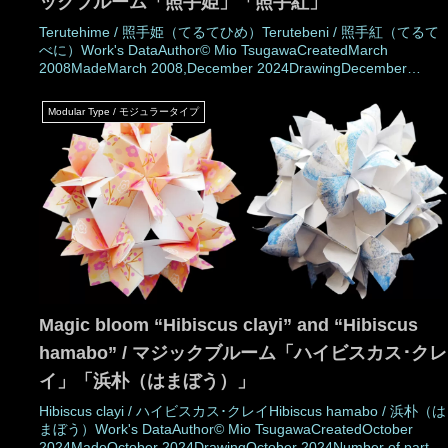
ックブルーム「照手姫」「照手紅」
Terutehime / 照手姫（てるてひめ）Terutebeni / 照手紅（てるて
べに）Work's DataAuthor© Mio TsugawaCreatedMarch
2008MadeMarch 2008,December 2024DrawingDecember
2024Number of parts 30 piecesPaper size7.5 cm (Square
paper)Joining materialsNo use (No glued)Joining m
Modular Type / モジュラータイプ
Magic bloom “Hibiscus clayi” and “Hibiscus
hamabo” / マジックブルーム「ハイビスカス･クレ
イ」「浜朴（はまぼう）」
Hibiscus clayi / ハイビスカス･クレイHibiscus hamabo / 浜朴（は
まぼう）Work's DataAuthor© Mio TsugawaCreatedOctober
2024MadeOctober 2024DrawingOctober 2024Number of parts