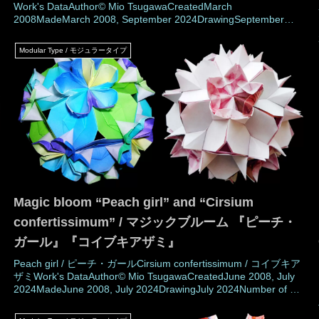
Work's DataAuthor© Mio TsugawaCreatedMarch
2008MadeMarch 2008, September 2024DrawingSeptember
2024Number of parts 30 piecesPaper size7.5 cm (Square
paper)Joining materialsNo use (No glued)Joi
Modular Type / モジュラータイプ
Magic bloom “Peach girl” and “Cirsium
confertissimum” / マジックブルーム 『ピーチ・
ガール』『コイブキアザミ』
Peach girl / ピーチ・ガールCirsium confertissimum / コイブキア
ザミWork's DataAuthor© Mio TsugawaCreatedJune 2008, July
2024MadeJune 2008, July 2024DrawingJuly 2024Number of 30
parts piecesPaper size7.5 cm (Square-paper)Joining
materialsNo use (No glued)J