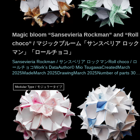
Magic bloom “Sansevieria Rockman” and “Roll
choco” / マジックブルーム「サンスベリア ロック
マン」「ロールチョコ」
Sansevieria Rockman / サンスベリア ロックマンRoll choco / ロ
ールチョコWork's DataAuthor© Mio TsugawaCreatedMarch
2025MadeMarch 2025DrawingMarch 2025Number of parts 30
piecesPaper size7.5 cm (Square-paper)Joining materialsNot us
(Not glued)Joining methodRos
Modular Type / モジュラータイプ