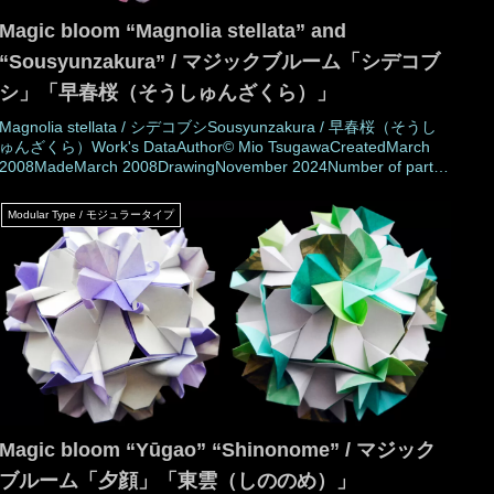
Magic bloom “Magnolia stellata” and
“Sousyunzakura” / マジックブルーム「シデコブ
シ」「早春桜（そうしゅんざくら）」
Magnolia stellata / シデコブシSousyunzakura / 早春桜（そうし
ゅんざくら）Work's DataAuthor© Mio TsugawaCreatedMarch
2008MadeMarch 2008DrawingNovember 2024Number of parts
30 piecesPaper size7.5 cm (Square paper)Joining materialsNo
use (No glued)Joining methodR
Modular Type / モジュラータイプ
Magic bloom “Yūgao” “Shinonome” / マジック
ブルーム「夕顔」「東雲（しののめ）」