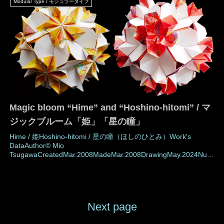
Modular Type / モジュラータイプ
Magic bloom “Hime” and “Hoshino-hitomi” / マ
ジックブルーム「姫」「星の瞳」
Hime / 姫Hoshino-hitomi / 星の瞳（ほしのひとみ）Work's
DataAuthor© Mio
TsugawaCreatedMar.2008MadeMar.2008DrawingMay.2024Num
ber of parts30 piecesPaper size7.5 cm (Square paper)Joining
materialsNo use (No glued)Joining methodRosette
jointMEMOBoth works w
Next page