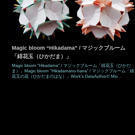
Magic bloom “Hikadama” / マジックブルーム
「緋花玉（ひかだま）」
Magic bloom "Hikadama" / マジックブルーム「緋花玉（ひかだ
ま）」Magic bloom "Hikadamano-hana" / マジックブルーム「緋
花玉の花（ひかだまのはな）」Work's DataAuthor© Mio
TsugawaCreatedMarch 2008MadeJun 2024DrawingJun
2024Number of parts 30 piecesPaper size7.5 cm (Square
paper)Joining ma