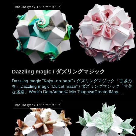
Modular Type / モジュラータイプ
Dazzling magic / ダズリングマジック
Dazzling magic "Kojou-no-haru" / ダズリングマジック「古城の
春」Dazzling magic "Dulcet maze" / ダズリングマジック「甘美
な迷路」Work's DataAuthor© Mio TsugawaCreatedMay
2025MadeMay 2025DrawingMay 2025Number of parts 30
piecesPaper size7.5 cm (Square paper)Joining materials
Modular Type / モジュラータイプ