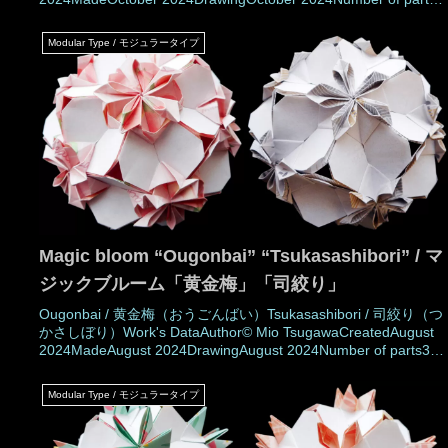
30 piecesPaper size7.5 cm (Square paper)Joining materialsNo
use (No glued)Joining metho
Modular Type / モジュラータイプ
Magic bloom “Ougonbai” “Tsukasashibori” / マ
ジックブルーム「黄金梅」「司絞り」
Ougonbai / 黄金梅（おうごんばい）Tsukasashibori / 司絞り（つ
かさしぼり）Work's DataAuthor© Mio TsugawaCreatedAugust
2024MadeAugust 2024DrawingAugust 2024Number of parts30
piecesPaper size7.5 cm (Square paper)Joining materialsNo use
(No glued)Joining methodRosett
Modular Type / モジュラータイプ