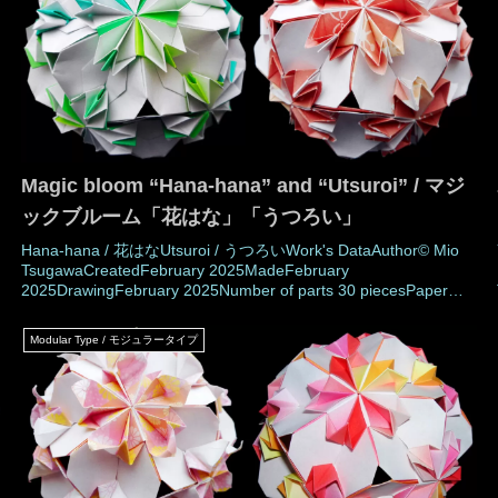
Magic bloom “Hana-hana” and “Utsuroi” / マジ
ックブルーム「花はな」「うつろい」
Hana-hana / 花はなUtsuroi / うつろいWork's DataAuthor© Mio
TsugawaCreatedFebruary 2025MadeFebruary
e
2025DrawingFebruary 2025Number of parts 30 piecesPaper
size7.5 cm (Square paper)Joining materialsNot use (Not
glued)Joining methodRosette jointMEMOT
Modular Type / モジュラータイプ