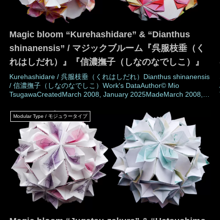
Magic bloom “Kurehashidare” & “Dianthus
shinanensis” / マジックブルーム『呉服枝垂（く
れはしだれ）』『信濃撫子（しなのなでしこ）』
Kurehashidare / 呉服枝垂（くれはしだれ）Dianthus shinanensis
/ 信濃撫子（しなのなでしこ）Work's DataAuthor© Mio
TsugawaCreatedMarch 2008, January 2025MadeMarch 2008,
January 2025DrawingJanuary 2025Number of parts
piecesPaper size15 × 7.5 cm (Square paper)Joining ma
Modular Type / モジュラータイプ