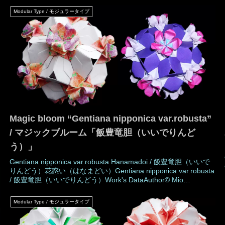
Modular Type / モジュラータイプ
Magic bloom “Gentiana nipponica var.robusta”
/ マジックブルーム「飯豊竜胆（いいでりんど
う）」
Gentiana nipponica var.robusta Hanamadoi / 飯豊竜胆（いいで
りんどう）花惑い（はなまどい）Gentiana nipponica var.robusta
/ 飯豊竜胆（いいでりんどう）Work's DataAuthor© Mio
TsugawaCreatedJune 2008MadeJune 2008, April
2025DrawingApril 2025Number of parts 30 piecesPaper size7.5
Modular Type / モジュラータイプ
c