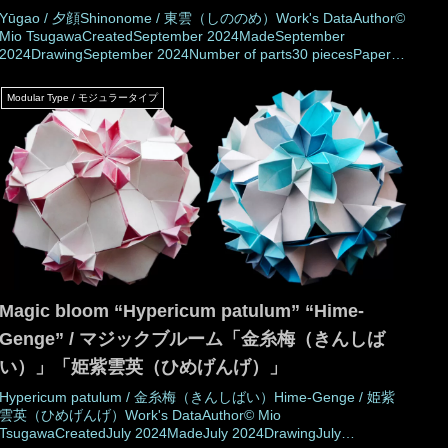
Yūgao / 夕顔Shinonome / 東雲（しののめ）Work's DataAuthor©
Mio TsugawaCreatedSeptember 2024MadeSeptember
2024DrawingSeptember 2024Number of parts30 piecesPaper
size7.5 cm (Square paper)Joining materialsNo use (No
glued)Joining methodRosette jointMEMO
Modular Type / モジュラータイプ
Magic bloom “Hypericum patulum” “Hime-
Genge” / マジックブルーム「金糸梅（きんしば
い）」「姫紫雲英（ひめげんげ）」
Hypericum patulum / 金糸梅（きんしばい）Hime-Genge / 姫紫
雲英（ひめげんげ）Work's DataAuthor© Mio
TsugawaCreatedJuly 2024MadeJuly 2024DrawingJuly