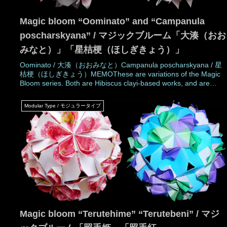
Magic bloom “Oominato” and “Campanula
poscharskyana” / マジックブルーム「大湊（おお
みなと）」「星桔梗（ほしぎきょう）」
Oominato / 大湊（おおみなと）Campanula poscharskyana / 星
桔梗（ほしぎきょう）MEMOThese are variations of the Magic
Bloom series. Both are Hibiscus clayi-based works, and are
derived from the Magnolia stellata.The folding method is simple
and easy, the same as
Modular Type / モジュラータイプ
Magic bloom “Terutehime” “Terutebeni” / マジ