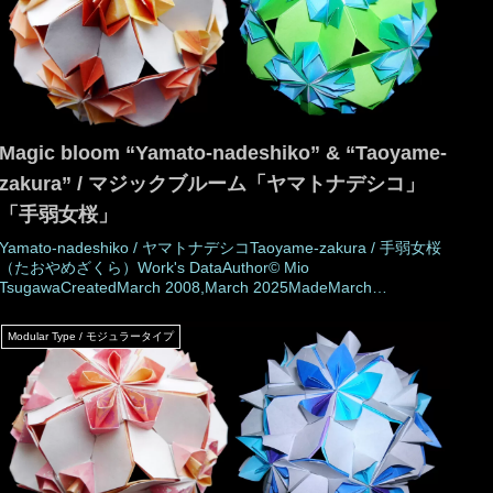
Magic bloom “Yamato-nadeshiko” & “Taoyame-
zakura” / マジックブルーム「ヤマトナデシコ」
「手弱女桜」
Yamato-nadeshiko / ヤマトナデシコTaoyame-zakura / 手弱女桜
（たおやめざくら）Work's DataAuthor© Mio
TsugawaCreatedMarch 2008,March 2025MadeMarch
2008,March 2025DrawingMarch 2025Number of parts 30
piecesPaper size7.5 cm (Square-paper)Joining materialsNot use
Modular Type / モジュラータイプ
(No