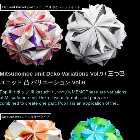
Flap and Pocket joint / フラップ & ポケットジョイント
Mitsudomoe unit Deko Variations Vol.9 / 三つ巴
ユニット 凸 バリエーション Vol.9
Pop III / ポップ IIIIkazuchi / いかづちMEMOThese are variations
of Mitsudomoe unit Deko. Two different sized parts are
combined to create one part. Pop III is an application of the
decorative box decoration parts. It is possible to make a similar
Modular Type / モジュラータイプ