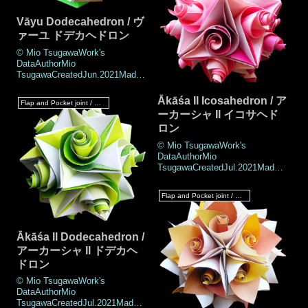
Pocket joint, Roll
jointNotesThere are two wa
Vāyu Dodecahedron / ヴ
ァーユ ドデカヘドロン
© Mio TsugawaWork's
DataAuthorMio
TsugawaCreatedJun.2021MadeJ
un.2021DrawingJul.2021Number
of parts60 piecesPaper size7.5
Ākāśa II Icosahedron / ア
Flap and Pocket joint / フラップ & ポケットジョイント
cm (Square paper)Joining
ーカーシャ II イコサヘド
materialsNo use (No
ロン
glued)Joining methodFlap and
Pocket joint, Roll jointNotesTwo
© Mio TsugawaWork's
methods are
DataAuthorMio
TsugawaCreatedJul.2021MadeJ
ul.2021DrawingJul.2021Number
of parts60 piecesPaper size7.5
Flap and Pocket joint / フラップ & ポケットジョイント
cm (Square paper)Joining
materialsNo use (No
glued)Joining methodRoll joint,
Flap and Pocket jointNotesThis
Ākāśa II Dodecahedron /
is the work
アーカーシャ II ドデカヘ
ドロン
© Mio TsugawaWork's
DataAuthorMio
TsugawaCreatedJul.2021MadeJ