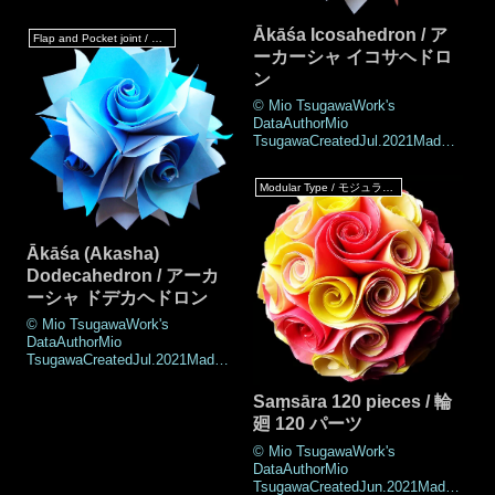
ul.2021DrawingJul.2021Number
of parts60 piecesPaper size7.5
Ākāśa Icosahedron / ア
Flap and Pocket joint / フラップ & ポケットジョイント
cm (Square paper)Joining
ーカーシャ イコサヘドロ
materialsNo use (No
ン
glued)Joining methodRoll joint,
Flap and Pocket
© Mio TsugawaWork's
jointNotesThere are a lot
DataAuthorMio
TsugawaCreatedJul.2021MadeJ
ul.2021DrawingJul.2021Number
of parts60 piecesPaper size7.5
Modular Type / モジュラータイプ
cm (Square paper)Joining
materialsNo use (No
glued)Joining methodRoll joint,
Flap and Pocket
Ākāśa (Akasha)
jointNotesThere are two wa
Dodecahedron / アーカ
ーシャ ドデカヘドロン
© Mio TsugawaWork's
DataAuthorMio
TsugawaCreatedJul.2021MadeJ
ul.2021DrawingJul.2021Number
of parts60 piecesPaper size7.5
Saṃsāra 120 pieces / 輪
cm (Square paper)Joining
廻 120 パーツ
materialsNo use (No
glued)Joining methodRoll joint,
© Mio TsugawaWork's
Flap and Pocket jointNotesTwo
DataAuthorMio
connection m
TsugawaCreatedJun.2021MadeJ