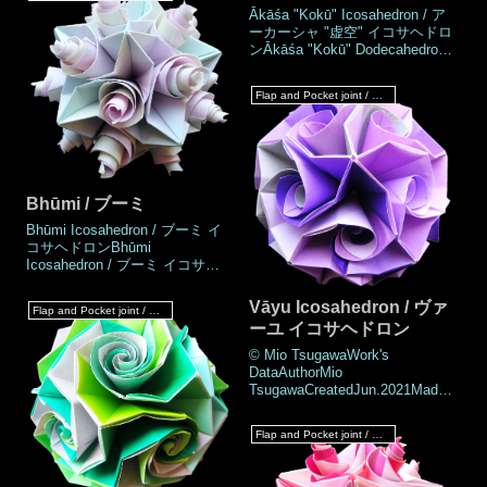
Ākāśa "Kokū" Icosahedron / ア
TsugawaCreatedDec.2021Made
ーカーシャ "虚空" イコサヘドロ
Dec.2021DrawingJan.2022Numb
ンĀkāśa "Kokū" Dodecahedron /
er of parts60 piecesPaper
アーカーシャ "虚空" ドデカヘド
size7.5 cm (Square
ロンWork's DataAuthorMio
paper)Joining material
Flap and Pocket joint / フラップ & ポケットジョイント
TsugawaCreatedDec.2021Made
Dec.2021DrawingJan.2022Numb
er of parts60 piecesPaper
size7.5 cm (Square
paper)Joining materialsNo us
Bhūmi / ブーミ
Bhūmi Icosahedron / ブーミ イ
コサヘドロンBhūmi
Icosahedron / ブーミ イコサヘ
ドロンBhūmi Dodecahedron / ブ
ーミ ドデカヘドロンWork's
Vāyu Icosahedron / ヴァ
Flap and Pocket joint / フラップ & ポケットジョイント
DataAuthorMio
ーユ イコサヘドロン
TsugawaCreatedJul.2021MadeA
ug.2021DrawingAug.2021Numbe
© Mio TsugawaWork's
r of parts60 piecesPaper size7.5
DataAuthorMio
cm(Square paper)Joining
TsugawaCreatedJun.2021MadeJ
materialsNo us
un.2021DrawingJul.2021Number
of parts60 piecesPaper size7.5
Flap and Pocket joint / フラップ & ポケットジョイント
cm (Square paper)Joining
materialsNo use (No
glued)Joining methodFlap and