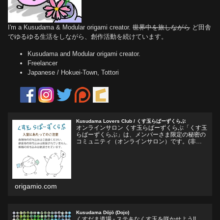
I'm a Kusudama & Modular origami creator.
世界中を旅しながら
ど田舎
でゆるゆる生活をしながら、創作活動を続けています。
Kusudama and Modular origami creator.
Freelancer
Japanese / Hokuei-Town, Tottori
Kusudama Lovers Club / くす玉らばーずくらぶ
オンラインサロン くす玉らばーずくらぶ「くす玉
らばーずくらぶ」は、メンバーさま限定の秘密の
コミュニティ（オンラインサロン）です。(非公
開Facebookグループ)くす玉おりがみ、ユニット
折り紙、モジュラー折り紙に関心のある方、興味
をそそられ...
origamio.com
Kusudama Dōjō (Dojo)
くすだま道場 - ステキなくす玉を咲かせよう!!