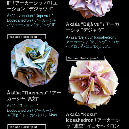
II” / アーカーシャ バリエ
ーション “デジャヴ II”
Ākāśa variation "Déjà vu II"
Dodecahedron / アーカーシャ
Ākāśa “Déjà vu” / アーカ
バリエーション "デジャヴ II" ド
デカヘドロンĀkāśa variation
ーシャ “デジャヴ”
"Déjà vu II" Icosahedron / アー
Ākāśa “Déjà vu” Icosahedron /
Flap and Pocket joint / フラップ & ポケットジョイント
カーシャ バリエーション "デジ
アーカーシャ “デジャヴ” イコサ
ャヴ II" イコサヘドロンWork's
ヘドロンĀkāśa “Déjà vu”
DataAuthorMio
Dodecahedron / アーカーシャ
TsugawaCreatedSep.2021Made
“デジャヴ” ドデカヘドロン
Sep.2021DrawingOct.2021Numb
Flap and Pocket joint / フラップ & ポケットジョイント
Work's DataAuthorMio
er of parts60 p
TsugawaCreatedSep.2021Made
Sep.2021DrawingOct.2021Numb
er of parts60 piecesPaper
size7.5 cm (Square
paper)Joining mate
Ākāśa “Thusness” / アー
カーシャ”真如”
Ākāśa "Thusness"
Dodecahedron / アーカーシ
Ākāśa “Kokū”
ャ"真如" ドデカヘドロンĀkāśa
"Thusness" Icosahedron / アー
Icosahedron / アーカーシ
カーシャ"真如" イコサヘドロン
ャ “虚空” イコサヘドロン
Flap and Pocket joint / フラップ & ポケットジョイント
Work's DataAuthorMio