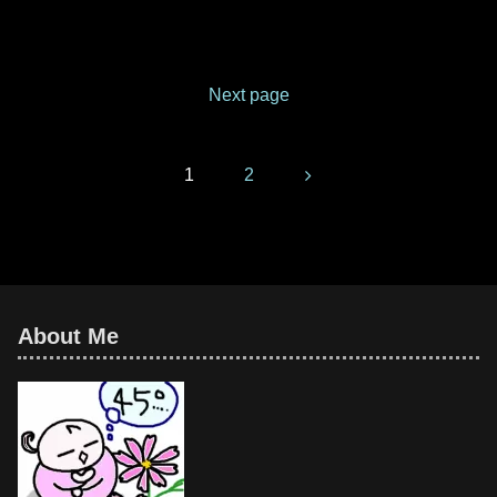
un.2021DrawingJun.2021Numbe
r of parts120 piecesPaper
size7.5 cm (Square
paper)Joining materialsNo use
(No glued)Joining methodRoll
Next page
jointNotesIt's no impossible but
it's a little h
Next
1
2
About Me