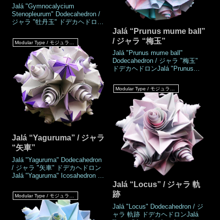
Jalá "Gymnocalycium
Stenopleurum" Dodecahedron /
ジャラ "牡丹玉" ドデカヘドロン
Jalá "Gymnocalycium
Jalá “Prunus mume ball”
Stenopleurum" Icosahedron / ジ
/ ジャラ “梅玉”
Modular Type / モジュラータイプ
ャラ "牡丹玉" イコサヘドロン
Jalá "Prunus mume ball"
Work's DataAuthorMio
Dodecahedron / ジャラ "梅玉"
TsugawaCreatedAug.2021Made
ドデカヘドロンJalá "Prunus
Aug.2021DrawingOct.2021Numb
mume ball" Icosahedron / ジャ
er of parts60 piecesPaper
ラ "梅玉" イコサヘドロンWork's
size7.5 c
Modular Type / モジュラータイプ
DataAuthorMio
TsugawaCreatedJul.2021MadeJ
ul.2021DrawingSep.2021Number
of parts60 piecesPaper size7.5
cm (Square paper)Joinin
Jalá “Yaguruma” / ジャラ
“矢車”
Jalá "Yaguruma" Dodecahedron
/ ジャラ "矢車" ドデカヘドロン
Jalá "Yaguruma" Icosahedron /
ジャラ "矢車" イコサヘドロン
Jalá “Locus” / ジャラ 軌
Work's DataAuthorMio
跡
Modular Type / モジュラータイプ
TsugawaCreatedJul.2021MadeJ
Jalá "Locus" Dodecahedron / ジ
ul.2021DrawingSep.2021Number
ャラ 軌跡 ドデカヘドロンJalá
of parts60 piecesPaper size7.5