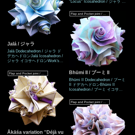
"Locus" Icosahedron / ジャラ 軌
cm (Square paper)Joining
跡 イコサヘドロンWork's
materialsNo us
DataAuthorMio
Flap and Pocket joint / フラップ & ポケットジョイント
TsugawaCreatedJul.2021MadeJ
ul.2021DrawingSep.2021Number
of parts60 piecesPaper size7.5
cm (Square paper)Joining
materialsNo use (No glue
Jalá / ジャラ
Jalá Dodecahedron / ジャラ ド
デカヘドロンJalá Icosahedron /
ジャラ イコサヘドロンWork's
DataAuthorMio
TsugawaCreatedJul.2021MadeJ
Bhūmi II / ブーミ II
Flap and Pocket joint / フラップ & ポケットジョイント
ul.2021DrawingSep.2021Number
Bhūmi II Dodecahedron / ブーミ
of parts60 piecesPaper size15 ×
II ドデカヘドロンBhūmi II
7.5 cm (Square paper)Joining
Icosahedron / ブーミ イコサヘ
materialsNo use (No
ドロンWork's DataAuthorMio
glued)Joining metho
TsugawaCreatedJul.2021MadeJ
Flap and Pocket joint / フラップ & ポケットジョイント
ul.2021DrawingAug.2021Number
of parts60 piecesPaper size7.5
cm (Square paper)Joining
materialsNo use (No
glued)Joining m
Ākāśa variation “Déjà vu