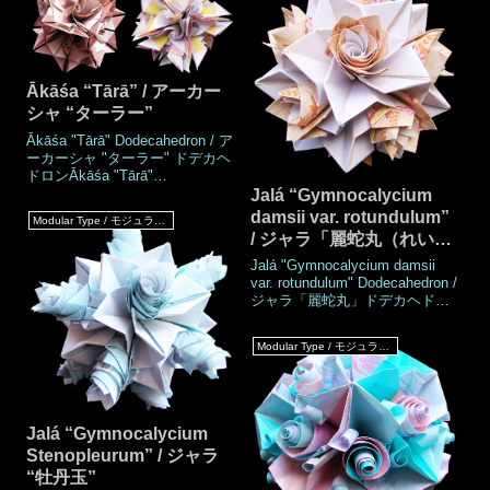
Ākāśa “Tārā” / アーカー
シャ “ターラー”
Ākāśa "Tārā" Dodecahedron / ア
ーカーシャ "ターラー" ドデカヘ
ドロンĀkāśa "Tārā"
Icosahedron / アーカーシャ "タ
Jalá “Gymnocalycium
ーラー" イコサヘドロンWork's
damsii var. rotundulum”
Modular Type / モジュラータイプ
DataAuthorMio
/ ジャラ「麗蛇丸（れいじ
TsugawaCreatedDec.2021Made
ゃまる・れいだまる）」
Dec.2021DrawingJan.2022Numb
Jalá "Gymnocalycium damsii
er of parts60 piecesPaper
var. rotundulum" Dodecahedron /
size7.5 cm (Square
ジャラ「麗蛇丸」ドデカヘドロ
paper)Joining materialsN
ンJalá "Gymnocalycium damsii
var. rotundulum" Icosahedron /
Modular Type / モジュラータイプ
ジャラ「麗蛇丸」イコサヘドロ
ンWork's DataAuthorMio
TsugawaCreatedAug.2021Made
Aug.2021DrawingOct.2021Numb
er of parts60 piece
Jalá “Gymnocalycium
Stenopleurum” / ジャラ
“牡丹玉”