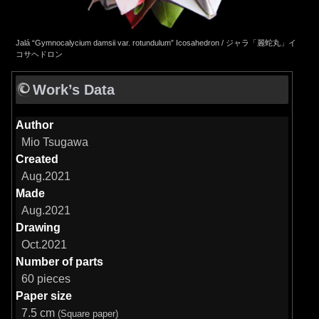
Jalá “Gymnocalycium damsii var. rotundulum” Icosahedron / ジャラ「麗蛇丸」イ
コサヘドロン
Work’s Data
Author
Mio Tsugawa
Created
Aug.2021
Made
Aug.2021
Drawing
Oct.2021
Number of parts
60 pieces
Paper size
7.5 cm
(Square paper)