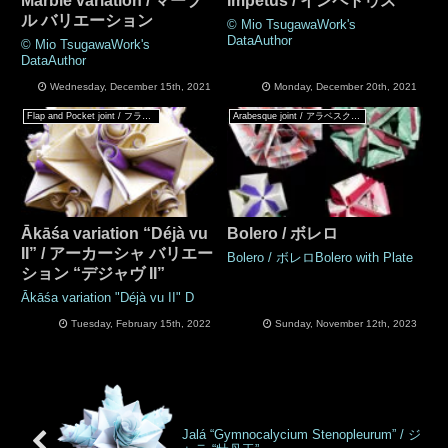
Marble variation / マーブ
Impetus / インペトゥス
ル バリエーション
© Mio TsugawaWork's
DataAuthor
© Mio TsugawaWork's
DataAuthor
Wednesday, December 15th, 2021
Monday, December 20th, 2021
Flap and Pocket joint / フラップ & ポケットジョイント
Arabesque joint / アラベスクジョイント
Ākāśa variation “Déjà vu
Bolero / ボレロ
II” / アーカーシャ バリエー
Bolero / ボレロBolero with Plate
ション “デジャヴ II”
Ākāśa variation "Déjà vu II" D
Tuesday, February 15th, 2022
Sunday, November 12th, 2023
Jalá “Gymnocalycium Stenopleurum” / ジ