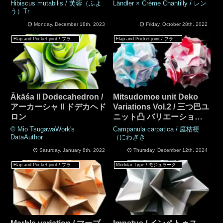
Hibiscus mutabilis / 芙蓉（ふよ
Ländler × Crème Chantilly / レン
う）Tr
Monday, December 18th, 2023
Friday, October 28th, 2022
Flap and Pocket joint / フラップ & ポケットジョイント
Flap and Pocket joint / フラップ & ポケットジョイント
Ākāśa II Dodecahedron /
Mitsudomoe unit Deko
アーカーシャ II ドデカヘド
Variations Vol.2 / 三つ巴ユ
ロン
ニット凸 バリエーション
Vol.2
© Mio TsugawaWork's
Campanula carpatica / 庭桔梗
DataAuthor
（にわぎき
Saturday, January 8th, 2022
Thursday, December 12th, 2024
Flap and Pocket joint / フラップ & ポケットジョイント
Modular Type / モジュラータイプ