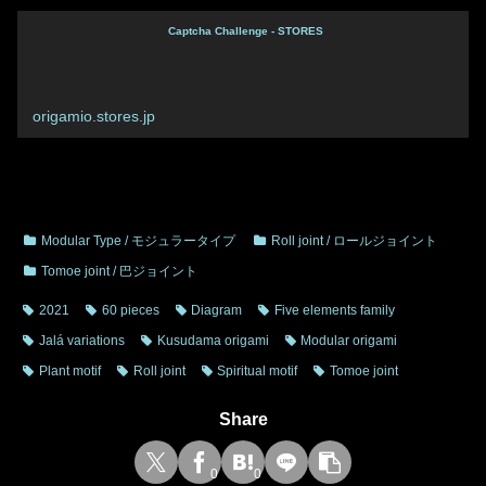
Captcha Challenge - STORES
origamio.stores.jp
Modular Type / モジュラータイプ
Roll joint / ロールジョイント
Tomoe joint / 巴ジョイント
2021
60 pieces
Diagram
Five elements family
Jalá variations
Kusudama origami
Modular origami
Plant motif
Roll joint
Spiritual motif
Tomoe joint
Share
0
0