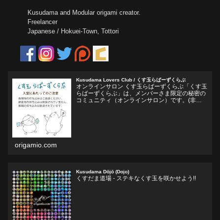
Kusudama and Modular origami creator.
Freelancer
Japanese / Hokuei-Town, Tottori
Kusudama Lovers Club / くす玉らばーずくらぶ
オンラインサロン くす玉らばーずくらぶ「くす玉
らばーずくらぶ」は、メンバーさま限定の秘密の
コミュニティ（オンラインサロン）です。(非公
開Facebookグループ)くす玉おりがみ、ユニット
折り紙、モジュラー折り紙に関心のある方、興味
をそそられ...
origamio.com
Kusudama Dōjō (Dojo)
くすだま道場 - ステキなくす玉を咲かせよう!!