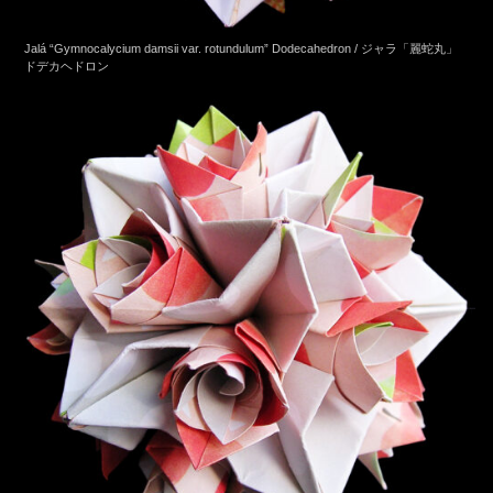
Jalá “Gymnocalycium damsii var. rotundulum” Dodecahedron / ジャラ「麗蛇丸」
ドデカヘドロン