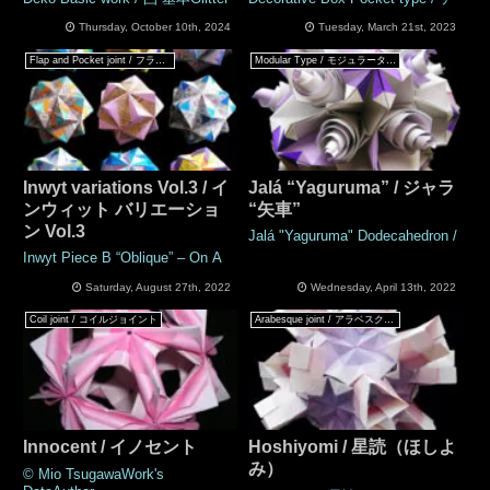
Thursday, October 10th, 2024
Tuesday, March 21st, 2023
Flap and Pocket joint / フラップ & ポケットジョイント
Modular Type / モジュラータイプ
Inwyt variations Vol.3 / イ
Jalá “Yaguruma” / ジャラ
ンウィット バリエーショ
“矢車”
ン Vol.3
Jalá "Yaguruma" Dodecahedron /
Inwyt Piece B “Oblique” – On A
Saturday, August 27th, 2022
Wednesday, April 13th, 2022
Coil joint / コイルジョイント
Arabesque joint / アラベスクジョイント
Innocent / イノセント
Hoshiyomi / 星読（ほしよ
み）
© Mio TsugawaWork's