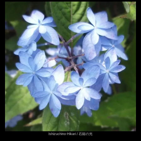
Ishizuchino-Hikari / 石鎚の光