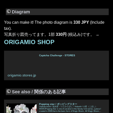
Diagram
You can make it! The photo diagram is
330 JPY
(Include
tax).
写真折り図売ってます。1部
330円
(税込み)です。 →
ORIGAMIO SHOP
Captcha Challenge - STORES
origamio.stores.jp
See also / 関係のある記事
Popping star / ポッピングスター
Utakata-boshi / 泡沫星（うたかたぼし）Koboshi / 小星（こぼし）
MEMOPopping Star is one of variation in the Variety Unit series, a piece I
created in 2008 that is the basic form of Magic Bloom. All Magic Bloom