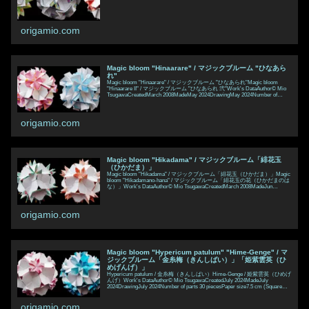
variations begin with this shape. It is the same s
origamio.com
Magic bloom "Hinaarare" / マジックブルーム "ひなあら
れ"
Magic bloom "Hinaarare" / マジックブルーム "ひなあられ"Magic bloom
"Hinaarare II" / マジックブルーム "ひなあられ 弐"Work's DataAuthor© Mio
TsugawaCreatedMarch 2008MadeMay 2024DrawingMay 2024Number of
parts30 piecesPaper size7.5 cm (Square paper)Joining materialsNo us
origamio.com
Magic bloom "Hikadama" / マジックブルーム「緋花玉
（ひかだま）」
Magic bloom "Hikadama" / マジックブルーム「緋花玉（ひかだま）」Magic
bloom "Hikadamano-hana" / マジックブルーム「緋花玉の花（ひかだまのは
な）」Work's DataAuthor© Mio TsugawaCreatedMarch 2008MadeJun
2024DrawingJun 2024Number of parts 30 piecesPaper size7.5 cm (Square
paper)Joining ma
origamio.com
Magic bloom "Hypericum patulum" "Hime-Genge" / マ
ジックブルーム「金糸梅（きんしばい）」「姫紫雲英（ひ
めげんげ）」
Hypericum patulum / 金糸梅（きんしばい）Hime-Genge / 姫紫雲英（ひめげ
んげ）Work's DataAuthor© Mio TsugawaCreatedJuly 2024MadeJuly
2024DrawingJuly 2024Number of parts 30 piecesPaper size7.5 cm (Square
paper)Joining materialsNo use (No glued)Joining methodRosette
origamio.com