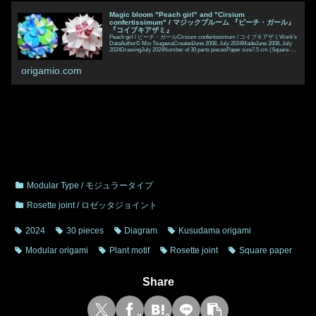
Magic bloom "Peach girl" and "Cirsium
confertissimum" / マジックブルーム 『ピーチ・ガール』
『コイブキアザミ』
Peach girl / ピーチ・ガールCirsium confertissimum / コイブキアザミWork's
DataAuthor© Mio TsugawaCreatedJune 2008, July 2024MadeJune 2008, July
2024DrawingJuly 2024Number of 30 parts piecesPaper size7.5 cm (Square-
paper)Joining materialsNo use (No glued)J
origamio.com
Modular Type / モジュラータイプ
Rosette joint / ロゼッタジョイント
2024
30 pieces
Diagram
Kusudama origami
Modular origami
Plant motif
Rosette joint
Square paper
Share