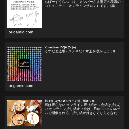
らばーずくらぶ」は、メンバーさま限定の秘密の
コミュニティ（オンラインサロン）です。(非公
開Facebookグループ)くす玉おりがみ、ユニット
折り紙、モジュラー折り紙に関心のある方、興味
をそそられ...
origamio.com
Kusudama Dōjō (Dojo)
くすだま道場 - ステキなくす玉を咲かせよう!!
origamio.com
紙は折らない オンライン折り紙オフ会
紙は折らない オンライン折り紙オフ会紙は折らな
い オンライン折り紙オフ会は、Facebook のルー
ムで開催される、折り紙が好きな方ならどなたで
も参加していただけるオフ会です。お好きなドリ
ンクやフードをお持ちいただいて、リラックスし
ながら、...