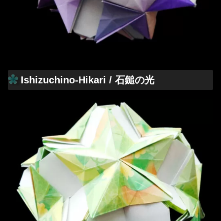
Ishizuchino-Hikari / 石鎚の光