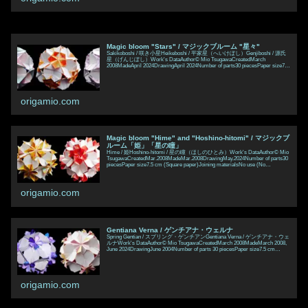
Magic bloom "Stars" / マジックブルーム "星々"
Sakikoboshi / 咲き小星Heikeboshi / 平家星（へいけぼし）Genjiboshi / 源氏
星（げんじぼし）Work's DataAuthor© Mio TsugawaCreatedMarch
2008MadeApril 2024DrawingApril 2024Number of parts30 piecesPaper size7.5
cm (Square paper)Joining materialsNo use (No glued)Joining m
origamio.com
Magic bloom "Hime" and "Hoshino-hitomi" / マジックブ
ルーム「姫」「星の瞳」
Hime / 姫Hoshino-hitomi / 星の瞳（ほしのひとみ）Work's DataAuthor© Mio
TsugawaCreatedMar.2008MadeMar.2008DrawingMay.2024Number of parts30
piecesPaper size7.5 cm (Square paper)Joining materialsNo use (No
glued)Joining methodRosette jointMEMOBoth works w
origamio.com
Gentiana Verna / ゲンチアナ・ウェルナ
Spring Gentian / スプリング・ゲンチアンGentiana Verna / ゲンチアナ・ウェ
ルナWork's DataAuthor© Mio TsugawaCreatedMarch 2008MadeMarch 2008,
June 2024DrawingJune 2004Number of parts 30 piecesPaper size7.5 cm
(Square-paper)Joining materialsNo use (No glued)Joining
origamio.com