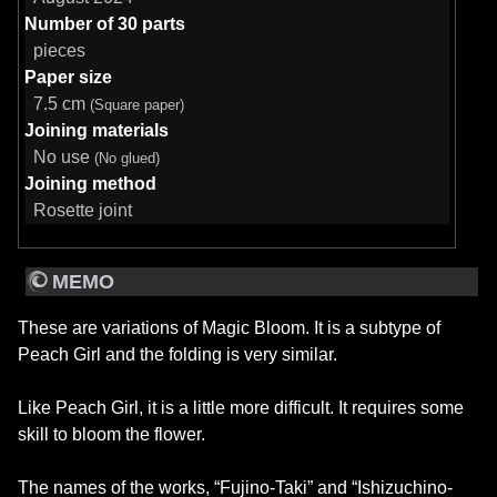
Number of 30 parts
pieces
Paper size
7.5 cm
(Square paper)
Joining materials
No use
(No glued)
Joining method
Rosette joint
MEMO
These are variations of Magic Bloom. It is a subtype of
Peach Girl and the folding is very similar.
Like Peach Girl, it is a little more difficult. It requires some
skill to bloom the flower.
The names of the works, “Fujino-Taki” and “Ishizuchino-