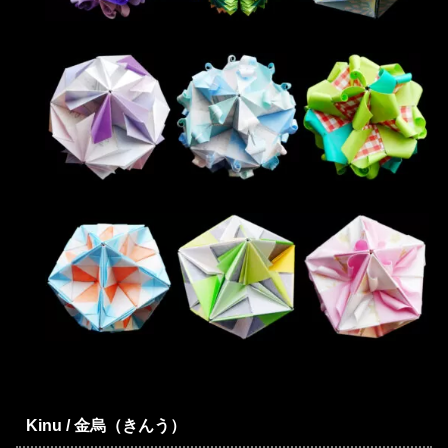
Kinu / 金烏（きんう）