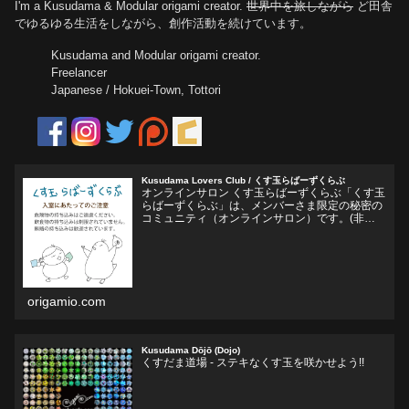
I'm a Kusudama & Modular origami creator.
世界中を旅しながら
ど田舎
でゆるゆる生活をしながら、創作活動を続けています。
Kusudama and Modular origami creator.
Freelancer
Japanese / Hokuei-Town, Tottori
Kusudama Lovers Club / くす玉らばーずくらぶ
オンラインサロン くす玉らばーずくらぶ「くす玉
らばーずくらぶ」は、メンバーさま限定の秘密の
コミュニティ（オンラインサロン）です。(非公
開Facebookグループ)くす玉おりがみ、ユニット
折り紙、モジュラー折り紙に関心のある方、興味
をそそられ...
origamio.com
Kusudama Dōjō (Dojo)
くすだま道場 - ステキなくす玉を咲かせよう!!