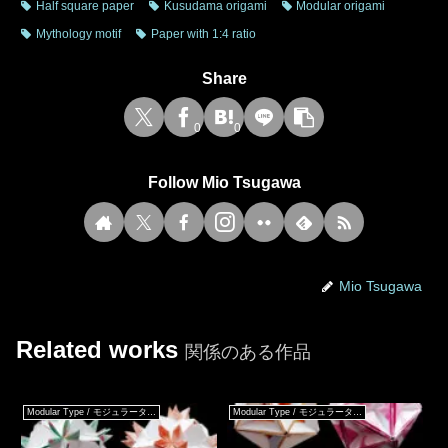
Half square paper
Kusudama origami
Modular origami
Mythology motif
Paper with 1:4 ratio
Share
0
0
Follow Mio Tsugawa
Mio Tsugawa
Related works
関係のある作品
Modular Type / モジュラータイプ
Modular Type / モジュラータイプ