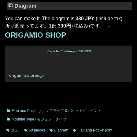
Diagram
You can make it! The diagram is
330 JPY
(Include tax).
折り図売ってます。1部
330円
(税込み)です。 →
ORIGAMIO SHOP
Captcha Challenge - STORES
origamio.stores.jp
Flap and Pocket joint / フラップ & ポケットジョイント
Modular Type / モジュラータイプ
2025
60 pieces
Diagram
Flap and Pocket joint