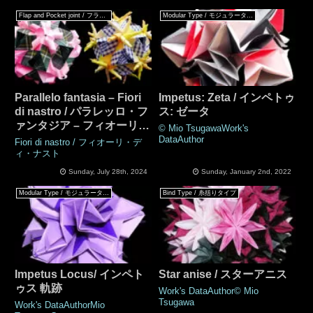
Flap and Pocket joint / フラップ & ポケットジョイント
Modular Type / モジュラータイプ
Parallelo fantasia – Fiori
Impetus: Zeta / インペトゥ
di nastro / パラレッロ・フ
ス: ゼータ
ァンタジア – フィオーリ・
© Mio TsugawaWork's
ディ・ ナストロ
DataAuthor
Fiori di nastro / フィオーリ・デ
ィ・ナスト
Sunday, July 28th, 2024
Sunday, January 2nd, 2022
Modular Type / モジュラータイプ
Bind Type / 糸括りタイプ
Impetus Locus/ インペト
Star anise / スターアニス
ゥス 軌跡
Work's DataAuthor© Mio
Tsugawa
Work's DataAuthorMio