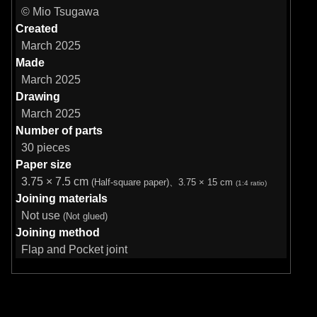
© Mio Tsugawa
Created
March 2025
Made
March 2025
Drawing
March 2025
Number of parts
30 pieces
Paper size
3.75 × 7.5 cm
(Half-square paper)、3.75 × 15 cm
(1:4 ratio)
Joining materials
Not use
(Not glued)
Joining method
Flap and Pocket joint