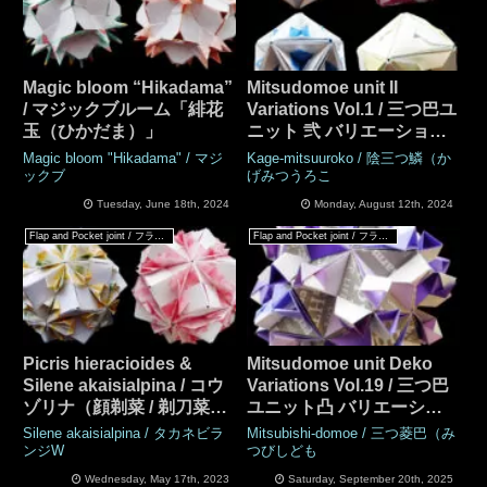
Magic bloom “Hikadama”
Mitsudomoe unit II
/ マジックブルーム「緋花
Variations Vol.1 / 三つ巴ユ
玉（ひかだま）」
ニット 弐 バリエーション
Vol.1
Magic bloom "Hikadama" / マジ
Kage-mitsuuroko / 陰三つ鱗（か
ックブ
げみつうろこ
Tuesday, June 18th, 2024
Monday, August 12th, 2024
Flap and Pocket joint / フラップ & ポケットジョイント
Flap and Pocket joint / フラップ & ポケットジョイント
Picris hieracioides &
Mitsudomoe unit Deko
Silene akaisialpina / コウ
Variations Vol.19 / 三つ巴
ゾリナ（顔剃菜 / 剃刀菜）
ユニット凸 バリエーショ
& タカネビランジ
ン Vol.19
Silene akaisialpina / タカネビラ
Mitsubishi-domoe / 三つ菱巴（み
ンジW
つびしども
Wednesday, May 17th, 2023
Saturday, September 20th, 2025