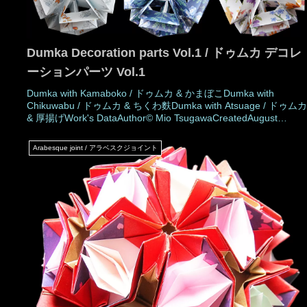
Dumka Decoration parts Vol.1 / ドゥムカ デコレ
ーションパーツ Vol.1
Dumka with Kamaboko / ドゥムカ & かまぼこDumka with
Chikuwabu / ドゥムカ & ちくわ麩Dumka with Atsuage / ドゥム
& 厚揚げWork's DataAuthor© Mio TsugawaCreatedAugust
2023MadeAugust 2023DrawingAugust 2023Number of
partsBody: 30 piecesDecoration part: 30 piecesPaper
Arabesque joint / アラベスクジョイント