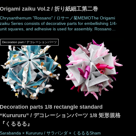
Origami zaiku Vol.2 / 折り紙細工第二巻
Chrysanthemum "Rossano" / ロサーノ菊MEMOThe Origami
zaiku Series consists of decorative parts for embellishing 1/4-
unit squares, and adhesive is used for assembly. Rossano
chrysanthemum has petals that is one size smaller than Dante
chrysanthemu
Decoration part / デコレーションパーツ
Decoration parts 1/8 rectangle standard
“Kurururu” / デコレーションパーツ 1/8 矩形規格
『くるるる』
Sarabanda × Kurururu / サラバンダ × くるるるSham