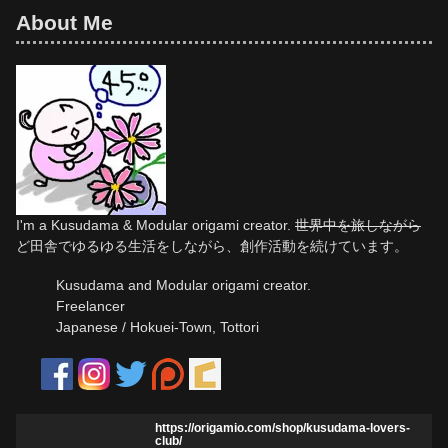
About Me
I'm a Kusudama & Modular origami creator.
世界中を旅しながら
ど田舎でゆるゆる生活をしながら、創作活動を続けています。
Kusudama and Modular origami creator.
Freelancer
Japanese / Hokuei-Town, Tottori
https://origamio.com/shop/kusudama-lovers-
club/