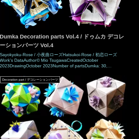
Dumka Decoration parts Vol.4 / ドゥムカ デコレ
ーションパーツ Vol.4
Sayokyoku-Rose / 小夜曲ローズHatsukoi-Rose / 初恋ローズ
Work's DataAuthor© Mio TsugawaCreatedOctober
2023DrawingOctober 2023Number of partsDumka: 30,
Decoration part: 30 piecesPaper size15 × 3.75 cm (1:4
ratio)Joining materialsNo use (No glued)Joining
Decoration part / デコレーションパーツ