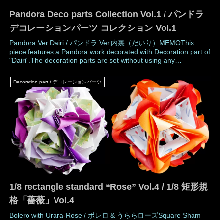
Pandora Deco parts Collection Vol.1 / パンドラ
デコレーションパーツ コレクション Vol.1
Pandora Ver.Dairi / パンドラ Ver.内裏（だいり）MEMOThis
piece features a Pandora work decorated with Decoration part of
"Dairi".The decoration parts are set without using any
adhesive.The name "Dairi" comes from a variety of flowering
plum tree.The in
Decoration part / デコレーションパーツ
1/8 rectangle standard “Rose” Vol.4 / 1/8 矩形規
格「薔薇」Vol.4
Bolero with Urara-Rose / ボレロ & うららローズSquare Sham