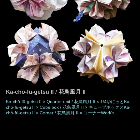
カ
Ka-chō-fū-getsu II / 花鳥風月 II
Ka-chō-fū-getsu II × Quarter unit / 花鳥風月 II × 1/4ゆにっとKa-
chō-fū-getsu II × Cube box / 花鳥風月 II × キューブボックスKa-
chō-fū-getsu II × Corner / 花鳥風月 II × コーナーWork's
DataAuthorMio
TsugawaCreatedMar.2008MadeApr.2020DrawingApr.2020Numb
er of partsKa-chō-f