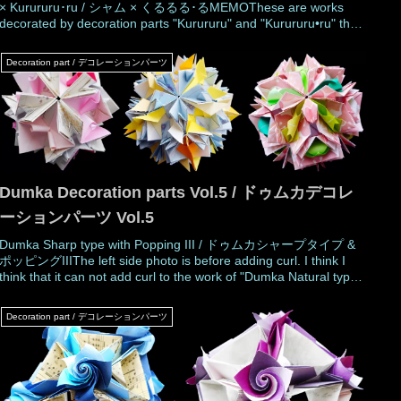
× Kurururu･ru / シャム × くるるる･るMEMOThese are works
decorated by decoration parts "Kurururu" and "Kurururu•ru" that
are folded with 1:8 ratio paper. These decoration parts decorate
works that have 1/8 rec
Decoration part / デコレーションパーツ
Dumka Decoration parts Vol.5 / ドゥムカデコレ
ーションパーツ Vol.5
Dumka Sharp type with Popping III / ドゥムカシャープタイプ &
ポッピングIIIThe left side photo is before adding curl. I think I
think that it can not add curl to the work of "Dumka Natural type".
Dumka Sharp type only can show beautiful curls. 左の写真はカ
ールを加える前
Decoration part / デコレーションパーツ