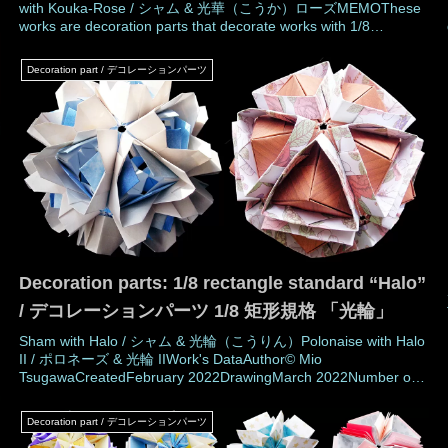
with Kouka-Rose / シャム & 光華（こうか）ローズMEMOThese
works are decoration parts that decorate works with 1/8
rectangle standard.It can decorate works "Sham", "Furiant
Sharp type", "Furiant Natural typ
Decoration part / デコレーションパーツ
Decoration parts: 1/8 rectangle standard “Halo”
/ デコレーションパーツ 1/8 矩形規格 「光輪」
Sham with Halo / シャム & 光輪（こうりん）Polonaise with Halo
II / ポロネーズ & 光輪 IIWork's DataAuthor© Mio
TsugawaCreatedFebruary 2022DrawingMarch 2022Number of
parts30 piecesPaper size3.75 × 15 cm (Ratio 1:4)Joining
materialsNo use (No glued)MEMO"Halo" i
Decoration part / デコレーションパーツ