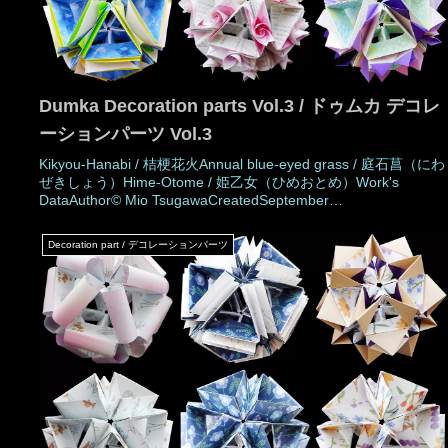
Dumka Decoration parts Vol.3 / ドゥムカ デコレ
ーションパーツ Vol.3
Kikyou-Hanabi / 桔梗花火Annual blue-eyed grass / 庭石菖（にわ
ぜきしょう）Hime-Otome / 姫乙女（ひめおとめ）Work's
DataAuthor© Mio TsugawaCreatedSeptember
2023DrawingSeptember 2023Number of partsDumka: 30 pieces
/ deco-part: 30 piecesPaper size15 × 3.75 cmJoining mate
Decoration part / デコレーションパーツ