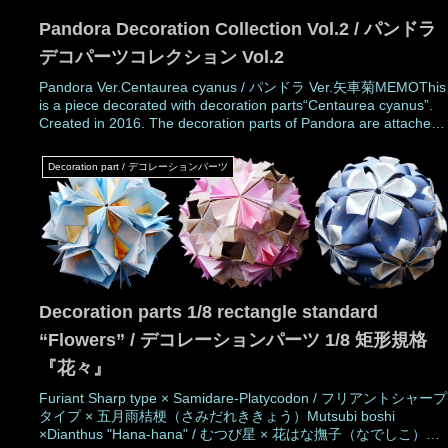
Pandora Decoration Collection Vol.2 / パンドラ
デコパーツコレクション Vol.2
Pandora Ver.Centaurea cyanus / パンドラ Ver.矢車菊MEMOThis
is a piece decorated with decoration parts“Centaurea cyanus”.
Created in 2016. The decoration parts of Pandora are attached
to Pandora parts before assembly. No glue is needed. Adding
curl
Decoration part / デコレーションパーツ
Decoration parts 1/8 rectangle standard
“Flowers” / デコレーションパーツ 1/8 矩形規格
『花々』
Furiant Sharp type × Samidare-Platycodon / フリアントシャープ
タイプ × 五月雨桔梗（さみだれききょう）Mutsubi boshi
×Dianthus "Hana-hana" / むつび星 × 花はな撫子（なでしこ）