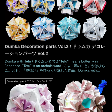
Dumka Decoration parts Vol.2 / ドゥムカ デコレ
ーションパーツ Vol.2
Dumka with Tefu / ドゥムカ & てふ"Tefu" means butterfly in
Japanese. "Tefu" is an archaic word. てふ。蝶のこと。かはひら
こ。とも。「厚揚げ」をひっくり返した作品。Dumka with
Jabara / ドゥムカ & 蛇腹 (じゃばら)A Jabara is a structure of
repeated mountain and valley folds in Japanese. It lik
Decoration part / デコレーションパーツ