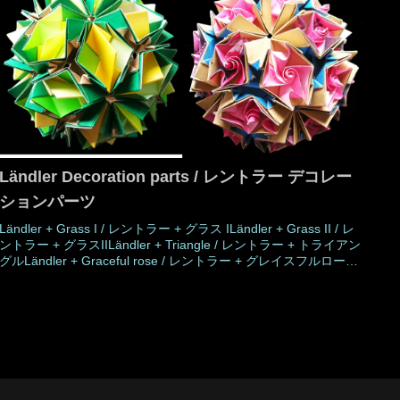
Ländler Decoration parts / レントラー デコレー
ションパーツ
Ländler + Grass I / レントラー + グラス ILändler + Grass II / レ
ントラー + グラスIILändler + Triangle / レントラー + トライアン
グルLändler + Graceful rose / レントラー + グレイスフルローズ
Work's DataAuthorMio
TsugawaCreatedFeb.2019MadeFeb.2019DrawingMar.2019Num
ber of parts30 pieces