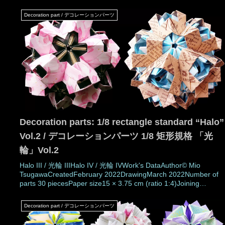
Sham × Oxalis griffithii / シャム × 深山酢漿草（みやまかたばみ）
MEMOThese are 1/8 rectangular decoration parts with flower
Decoration part / デコレーションパーツ
motif
Decoration parts: 1/8 rectangle standard “Halo”
Vol.2 / デコレーションパーツ 1/8 矩形規格 「光
輪」Vol.2
Halo III / 光輪 IIIHalo IV / 光輪 IVWork's DataAuthor© Mio
TsugawaCreatedFebruary 2022DrawingMarch 2022Number of
parts 30 piecesPaper size15 × 3.75 cm (ratio 1:4)Joining
materialsNo use (No glued)MEMO“Halo” series is a decoration
part that deco
Decoration part / デコレーションパーツ