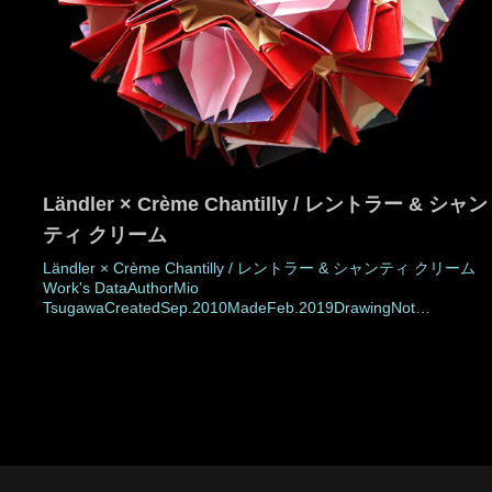
Ländler × Crème Chantilly / レントラー & シャン
ティ クリーム
Ländler × Crème Chantilly / レントラー & シャンティ クリーム
Work's DataAuthorMio
TsugawaCreatedSep.2010MadeFeb.2019DrawingNot
yetNumber of partsMain part: 30 piecesDecoration part:
30Paper sizeMain part: 7.5cm (Square paper)Decoration part:
3.75 × 7.5 cm