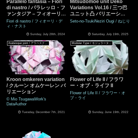
Parallelo fantasia – Fiori
Mitsudomoe unit Deko
di nastro / パラレッロ・フ
Variations Vol.16 / 三つ巴
ァンタジア – フィオーリ・
ユニット凸 バリエーショ
ディ・ ナストロ
ン Vol.16
Fiori di nastro / フィオーリ・デ
Seto-no-TsukiNeziri Ougi / ねじり
ィ・ナスト
Sunday, July 28th, 2024
Saturday, July 19th, 2025
Arabesque joint / アラベスクジョイント
Modular Type / モジュラータイプ
Kroon omkeren variation
Flower of Life II / フラワ
/ クルーン オムケーレン バ
ー・オブ・ライフ II
リエーション
Flower of Life II / フラワー・オ
ブ・ライ
© Mio TsugawaWork's
DataAuthor
Tuesday, December 7th, 2021
Sunday, June 19th, 2022