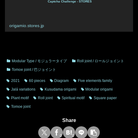
Captcha Challenge - STORES
origamio.stores.jp
Modular Type / モジュラータイプ
Roll joint / ロールジョイント
Tomoe joint / 巴ジョイント
2021
60 pieces
Diagram
Five elements family
Jalá variations
Kusudama origami
Modular origami
Plant motif
Roll joint
Spiritual motif
Square paper
Tomoe joint
Share
0
0