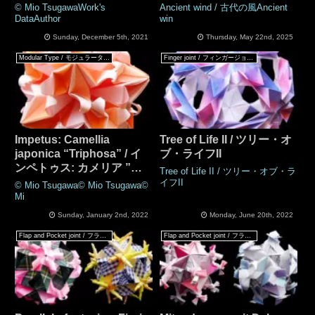
ストラ ローズ
バリエーション Vol.12
© Mio TsugawaWork's
Ancient wind / 古代の風Ancient
DataAuthor
win
Sunday, December 5th, 2021
Thursday, May 22nd, 2025
Modular Type / モジュラータイプ
Finger joint / フィンガージョイント
Impetus: Camellia
Tree of Life II / ツリー・オ
japonica “Triphosa” / イ
ブ・ライフII
ンペトゥス: カメリア ”ト
Tree of Life II / ツリー・オブ・ラ
リフォサ”
イフII
© Mio Tsugawa© Mio Tsugawa©
Mi
Sunday, January 2nd, 2022
Monday, June 20th, 2022
Flap and Pocket joint / フラップ & ポケットジョイント
Flap and Pocket joint / フラップ & ポケットジョイント