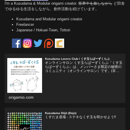
I'm a Kusudama & Modular origami creator.
世界中を旅しながら
ど田舎
でゆるゆる生活をしながら、創作活動を続けています。
Kusudama and Modular origami creator.
Freelancer
Japanese / Hokuei-Town, Tottori
Kusudama Lovers Club / くす玉らばーずくらぶ
オンラインサロン くす玉らばーずくらぶ「くす玉
らばーずくらぶ」は、メンバーさま限定の秘密の
コミュニティ（オンラインサロン）です。(非公
開Facebookグループ)くす玉おりがみ、ユニット
折り紙、モジュラー折り紙に関心のある方、興味
をそそられ...
origamio.com
Kusudama Dōjō (Dojo)
くすだま道場 - ステキなくす玉を咲かせよう!!