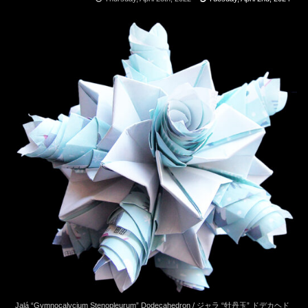
Jalá “Gymnocalycium Stenopleurum” Dodecahedron / ジャラ “牡丹玉” ドデカヘド