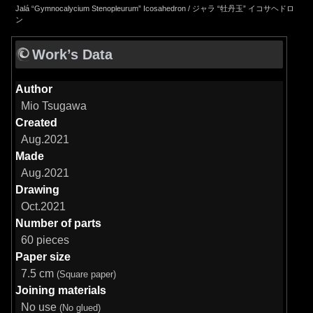
Jalá “Gymnocalycium Stenopleurum” Icosahedron / ジャラ “牡丹玉” イコサヘドロ
ン
Work’s Data
Author
Mio Tsugawa
Created
Aug.2021
Made
Aug.2021
Drawing
Oct.2021
Number of parts
60 pieces
Paper size
7.5 cm
(Square paper)
Joining materials
No use
(No glued)