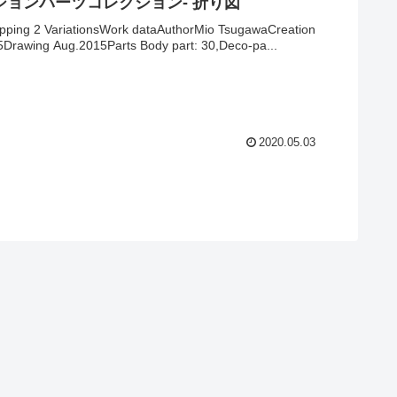
ションパーツコレクション- 折り図
pping 2 VariationsWork dataAuthorMio TsugawaCreation
5Drawing Aug.2015Parts Body part: 30,Deco-pa...
2020.05.03