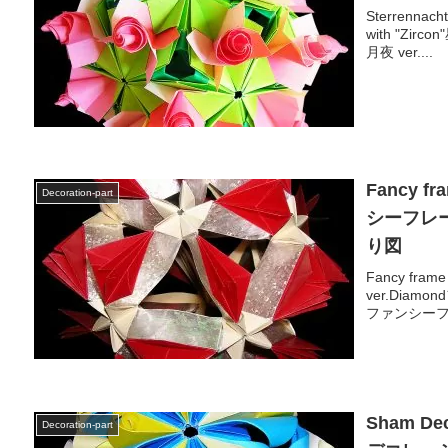
Sterrennac
with "Zirco
月夜 ver....
Fancy fr
Decoration-part
シーフレ
り図
Fancy fra
ver.Diamo
ファンシーフレー
Sham Dec
Decoration-part