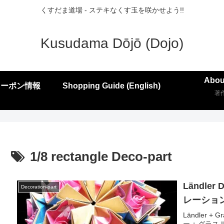
くすだま道場 - ステキなくす玉を咲かせよう!!
Kusudama Dōjō (Dojo)
Abou
クーポン情報
Shopping Guide (English)
著
1/8 rectangle Deco-part
Ländler 
Decoration-part
レーション
Ländler + 
ー + グラス I