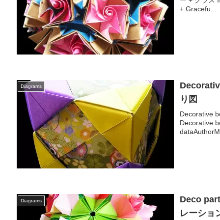
+ Gracefu...
Decorat
Diagrams
り図
Decorati
Decorati
dataAuthorM
Deco par
Diagrams
レーション