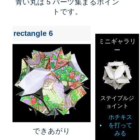
青い丸は 5 パーツ集まるポイン
トです。
rectangle 6
ミニギャラリ
ー
ステイプルジ
ョイント
ホチキス
を打って
できあがり
みる