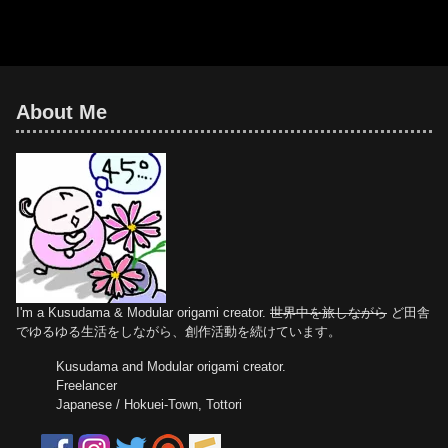
Dec.2021DrawingJan.2022Numb
er of parts60 piecesPaper
size7.5 cm (Square
paper)Joining materialsNo us
About Me
I'm a Kusudama & Modular origami creator.
世界中を旅しながら
ど田舎
でゆるゆる生活をしながら、創作活動を続けています。
Kusudama and Modular origami creator.
Freelancer
Japanese / Hokuei-Town, Tottori