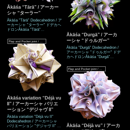
Ākāśa “Tārā” / アーカー
シャ “ターラー”
Ākāśa "Tārā" Dodecahedron / ア
ーカーシャ "ターラー" ドデカヘ
ドロンĀkāśa "Tārā"
Icosahedron / アーカーシャ "タ
Ākāśa “Durgā” / アーカ
ーラー" イコサヘドロンWork's
ーシャ “ドゥルガー”
Flap and Pocket joint / フラップ & ポケットジョイント
DataAuthorMio
Ākāśa "Durgā" Dodecahedron /
TsugawaCreatedDec.2021Made
アーカーシャ "ドゥルガー" ドデ
Dec.2021DrawingJan.2022Numb
カヘドロンĀkāśa "Durgā"
er of parts60 piecesPaper
Icosahedron / アーカーシャ "ド
size7.5 cm (Square
ゥルガー" イコサヘドロン
paper)Joining materialsN
Flap and Pocket joint / フラップ & ポケットジョイント
Work's DataAuthorMio
TsugawaCreatedDec.2021Made
Dec.2021DrawingJan.2022Numb
er of parts60 piecesPaper
size7.5 cm (Square
paper)Joining materi
Ākāśa variation “Déjà vu
II” / アーカーシャ バリエ
ーション “デジャヴ II”
Ākāśa variation "Déjà vu II"
Dodecahedron / アーカーシャ
Ākāśa “Déjà vu” / アーカ
バリエーション "デジャヴ II" ド