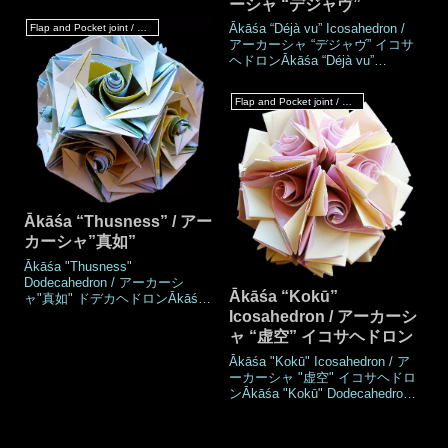
デカヘドロンĀkāśa variation
ーシャ “デジャヴ”
"Déjà vu II" Icosahedron / アー
Ākāśa “Déjà vu” Icosahedron /
Flap and Pocket joint / フラップ & ポケットジョイント
カーシャ バリエーション "デジ
アーカーシャ “デジャヴ” イコサ
ャヴ II" イコサヘドロンWork's
ヘドロンĀkāśa “Déjà vu”
DataAuthorMio
Dodecahedron / アーカーシャ
TsugawaCreatedSep.2021Made
“デジャヴ” ドデカヘドロン
Sep.2021DrawingOct.2021Numb
Flap and Pocket joint / フラップ & ポケットジョイント
Work's DataAuthorMio
er of parts60 p
TsugawaCreatedSep.2021Made
Sep.2021DrawingOct.2021Numb
er of parts60 piecesPaper
size7.5 cm (Square
paper)Joining mate
Ākāśa “Thusness” / アー
カーシャ”真如”
Ākāśa "Thusness"
Dodecahedron / アーカーシ
Ākāśa “Kokū”
ャ"真如" ドデカヘドロンĀkāśa
"Thusness" Icosahedron / アー
Icosahedron / アーカーシ
カーシャ"真如" イコサヘドロン
ャ “虚空” イコサヘドロン
Work's DataAuthorMio
Ākāśa "Kokū" Icosahedron / ア
TsugawaCreatedDec.2021Made
ーカーシャ "虚空" イコサヘドロ
Dec.2021DrawingJan.2022Numb
ンĀkāśa "Kokū" Dodecahedron /
er of parts60 piecesPaper
アーカーシャ "虚空" ドデカヘド
size7.5 cm (Square
ロンWork's DataAuthorMio
paper)Joining material
TsugawaCreatedDec.2021Made