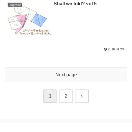
Shall we fold? vol.5
Diagrams
2016.01.23
Next page
Next
1
2