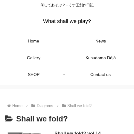
何してあそぶ？ - くす玉創作日記
What shall we play?
Home
News
Gallery
Kusudama Dōjō
SHOP
Contact us
Home
Diagrams
Shall we fold?
Shall we fold?
Shall we fold? vol.14