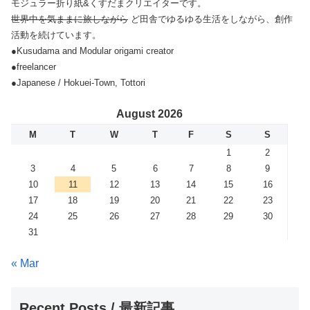
モジュラー折り紙&くすだまクリエイターです。
世界中を気ままに旅しながら
ど田舎でゆるゆる生活をしながら、創作
活動を続けています。
●Kusudama and Modular origami creator
●freelancer
●Japanese / Hokuei-Town, Tottori
August 2026
M
T
W
T
F
S
S
1
2
3
4
5
6
7
8
9
10
11
12
13
14
15
16
17
18
19
20
21
22
23
24
25
26
27
28
29
30
31
« Mar
Recent Posts / 最新記事