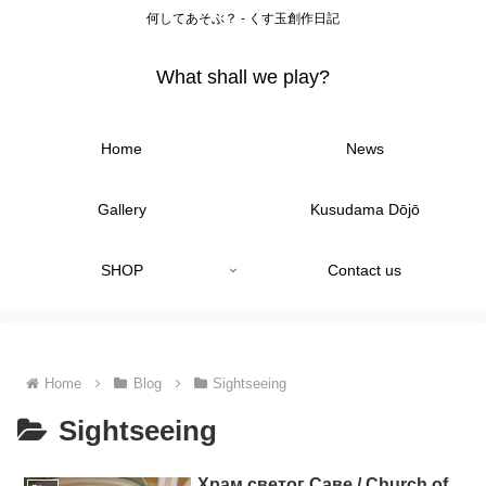
何してあそぶ？ - くす玉創作日記
What shall we play?
Home
News
Gallery
Kusudama Dōjō
SHOP
Contact us
Home
Blog
Sightseeing
Sightseeing
Храм светог Саве / Church of