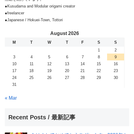
●Kusudama and Modular origami creator
●freelancer
●Japanese / Hokuei-Town, Tottori
August 2026
M
T
W
T
F
S
S
1
2
3
4
5
6
7
8
9
10
11
12
13
14
15
16
17
18
19
20
21
22
23
24
25
26
27
28
29
30
31
« Mar
Recent Posts / 最新記事