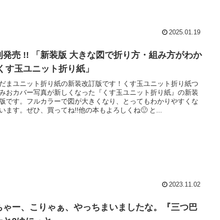
2025.01.19
刊発売 !! 「新装版 大きな図で折り方・組み方がわか
 くす玉ユニット折り紙」
だまユニット折り紙の新装改訂版です！くす玉ユニット折り紙つ
みおカバー写真が新しくなった『くす玉ユニット折り紙』の新装
版です。フルカラーで図が大きくなり、とってもわかりやすくな
います。ぜひ、買ってね!!他の本もよろしくね🙂 と...
2023.11.02
ちゃー、こりゃぁ、やっちまいましたな。『三つ巴