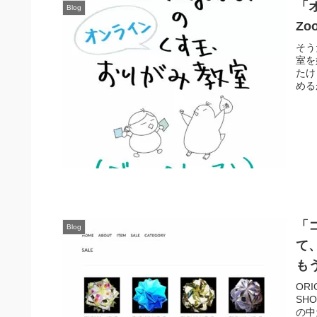
「
Blog
Z
そう
室を
たけ
める
「
Blog
て
もう
ORI
SH
の中