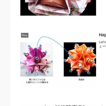
Ha
Blog
Let
ょー!!