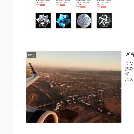
メキ
Blog
うな
掴み
ず、
ホス