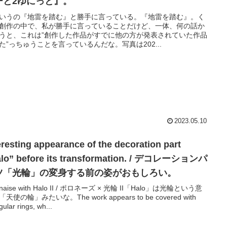
ーと2ゆにっと』。
いうの『地雷を踏む』と勝手に言っている。『地雷を踏む』。く
創作の中で、私が勝手に言っていることだけど、一体、何の話か
うと、これは”創作した作品がすでに他の方が発表されていた作品
た”っちゅうことを言っているんだな。写真は202...
2023.05.10
eresting appearance of the decoration part
alo” before its transformation. / デコレーションパ
ツ「光輪」の変身する前の姿がおもしろい。
onaise with Halo II / ポロネーズ × 光輪 II「Halo」は光輪という意
天使の輪」みたいな。The work appears to be covered with
gular rings, wh...