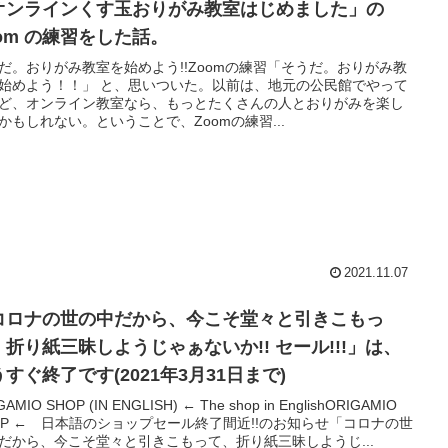
オンラインくす玉おりがみ教室はじめました」の
oom の練習をした話。
だ。おりがみ教室を始めよう!!Zoomの練習「そうだ。おりがみ教
始めよう！！」 と、思いついた。以前は、地元の公民館でやって
ど、オンライン教室なら、もっとたくさんの人とおりがみを楽し
かもしれない。ということで、Zoomの練習...
2021.11.07
コロナの世の中だから、今こそ堂々と引きこもっ
、折り紙三昧しようじゃぁないか!! セール!!!」は、
すぐ終了です(2021年3月31日まで)
GAMIO SHOP (IN ENGLISH) ← The shop in EnglishORIGAMIO
OP ← 日本語のショップセール終了間近!!のお知らせ「コロナの世
だから、今こそ堂々と引きこもって、折り紙三昧しようじ...