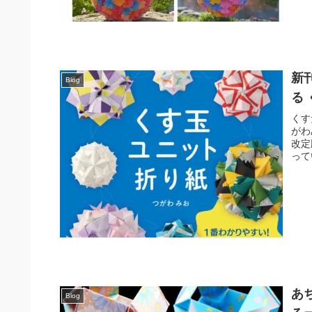
新
Blog
る
くす
がわ
改定
って
あ
Blog