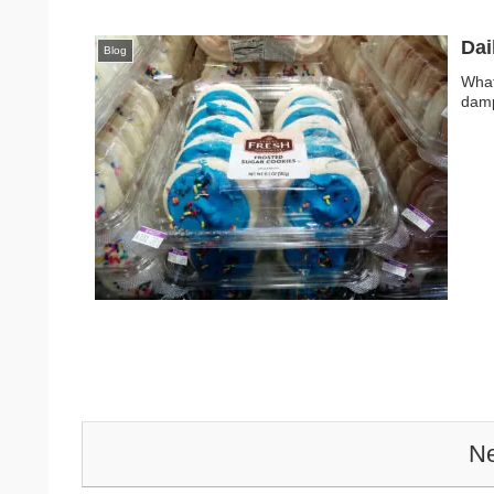
Dai
Blog
What
damp
Ne