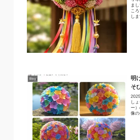
まし
ころ
しま
明
Blog
そ
20
しょ
ー）
像の