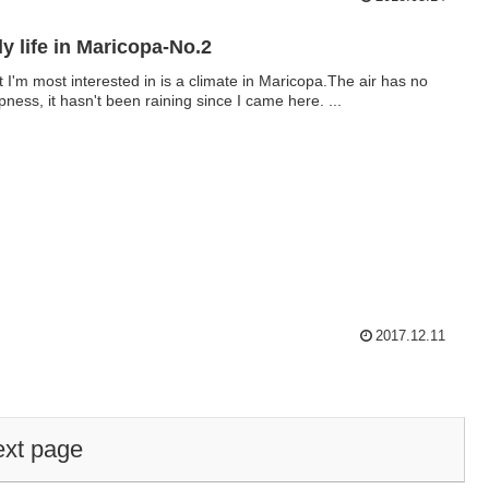
ly life in Maricopa-No.2
 I'm most interested in is a climate in Maricopa.The air has no
ness, it hasn't been raining since I came here. ...
2017.12.11
xt page