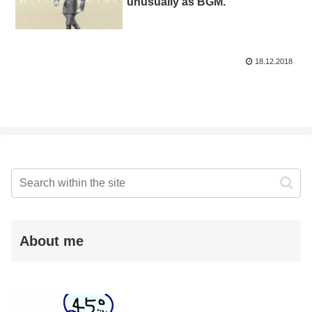
unusually as BGM.
18.12.2018
About me