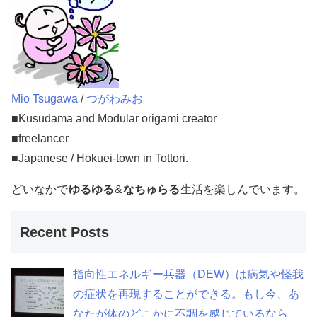
Mio Tsugawa
/
つがわみお
■Kusudama and Modular origami creator
■freelancer
■Japanese / Hokuei-town in Tottori.
どいなかで
ゆるゆる
&
なちゅらる
生活を楽しんでいます。
Recent Posts
指向性エネルギー兵器（DEW）は病気や怪我
の症状を再現することができる。もし今、あ
なたが体のどこかに不調を感じているなら、