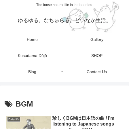
The loose natural life in the boonies.
ゆるゆる。なちゅらる。どいなか生活。
Home
Gallery
Kusudama Dōjō
SHOP
Blog
Contact Us
BGM
珍しくBGMは日本語の曲 / I’m
Daily life
listening to Japanese songs