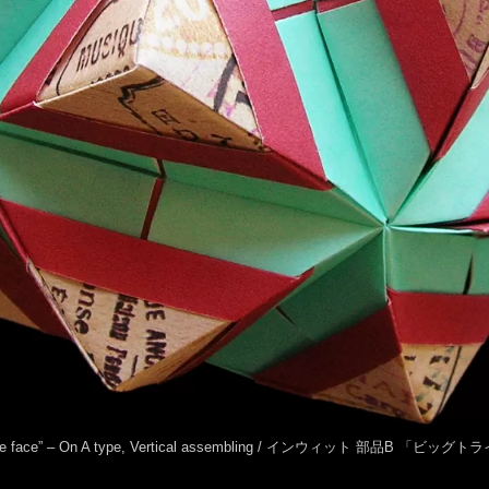
angle the face” – On A type, Vertical assembling / インウィット 部品B