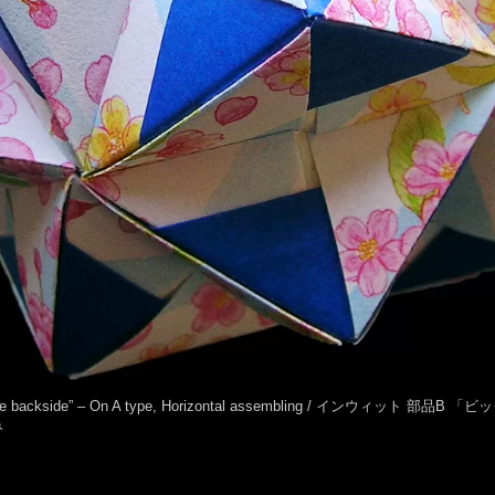
ngle the backside” – On A type, Horizontal assembling / インウィット
み