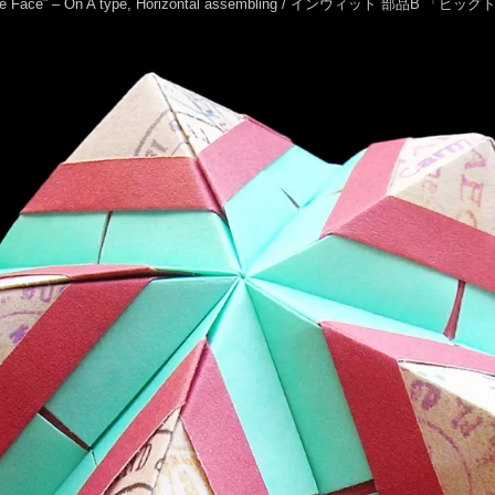
angle the Face” – On A type, Horizontal assembling / インウィット 部