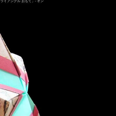
品B 「ビッグトライアングル おもて」- オン