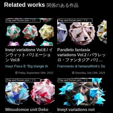
Related works
関係のある作品
Flap and Pocket joint / フラップ & ポケットジョイント
Flap and Pocket joint / フラップ & ポケットジョイント
Inwyt variations Vol.6 / イ
Parallelo fantasia
ンウィット バリエーショ
variations Vol.2 / パラレッ
ン Vol.6
ロ・ファンタジア バリエ
ーション Vol.2
Inwyt Piece B “Big triangle th
Frammento di fantasiaWork's Da
Friday, September 16th, 2022
Saturday, July 13th, 2024
Flap and Pocket joint / フラップ & ポケットジョイント
Flap and Pocket joint / フラップ & ポケットジョイント
Mitsudomoe unit Deko
Inwyt variations not