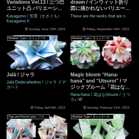
Variations Vol.13 / 三つ巴
drawn / インウィット折り
ユニット凸 バリエーショ
図に描かれないバリエーシ
ン Vol.13
ョンたち
Kasagumo / 笠雲（かさぐも）
These are the works that are n
Kasagumo II
Sunday, June 15th, 2025
Friday, September 30th, 2022
Modular Type / モジュラータイプ
Modular Type / モジュラータイプ
Jalá / ジャラ
Magic bloom “Hana-
hana” and “Utsuroi” / マ
Jalá Dodecahedron / ジャラ ドデ
ジックブルーム「花はな」
カヘド
「うつろい」
Hana-hana / 花はなUtsuroi / うつ
ろいW
Friday, April 8th, 2022
Sunday, February 23rd, 2025
Flap and Pocket joint / フラップ & ポケットジョイント
Modular Type / モジュラータイプ