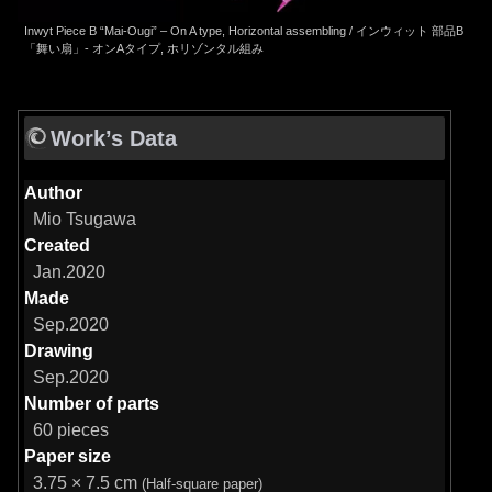
Inwyt Piece B “Mai-Ougi” – On A type, Horizontal assembling / インウィット 部品B
「舞い扇」- オンAタイプ, ホリゾンタル組み
Work’s Data
Author
Mio Tsugawa
Created
Jan.2020
Made
Sep.2020
Drawing
Sep.2020
Number of parts
60 pieces
Paper size
3.75 × 7.5 cm
(Half-square paper)