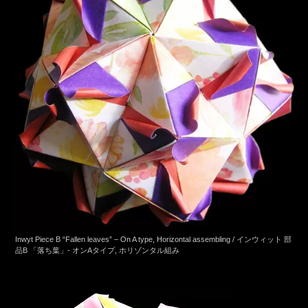
Inwyt Piece B “Fallen leaves” – On A type, Horizontal assembling / インウィット 部
品B 「落ち葉」- オンAタイプ, ホリゾンタル組み