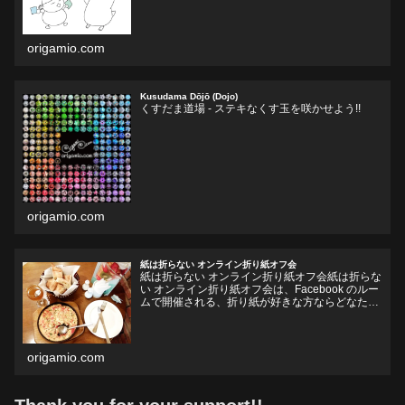
をそそられ...
origamio.com
Kusudama Dōjō (Dojo)
くすだま道場 - ステキなくす玉を咲かせよう!!
origamio.com
紙は折らない オンライン折り紙オフ会
紙は折らない オンライン折り紙オフ会紙は折らな
い オンライン折り紙オフ会は、Facebook のルー
ムで開催される、折り紙が好きな方ならどなたで
も参加していただけるオフ会です。お好きなドリ
ンクやフードをお持ちいただいて、リラックスし
ながら、...
origamio.com