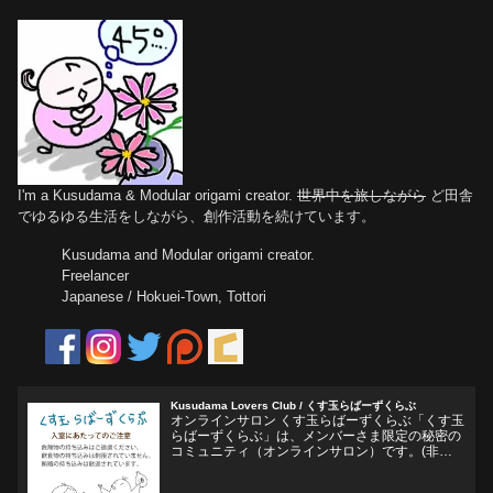
I'm a Kusudama & Modular origami creator.
世界中を旅しながら
ど田舎
でゆるゆる生活をしながら、創作活動を続けています。
Kusudama and Modular origami creator.
Freelancer
Japanese / Hokuei-Town, Tottori
Kusudama Lovers Club / くす玉らばーずくらぶ
オンラインサロン くす玉らばーずくらぶ「くす玉
らばーずくらぶ」は、メンバーさま限定の秘密の
コミュニティ（オンラインサロン）です。(非公
開Facebookグループ)くす玉おりがみ、ユニット
折り紙、モジュラー折り紙に関心のある方、興味