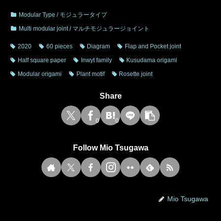
Modular Type / モジュラータイプ
Multi modular joint / マルチモジュラージョイント
2020
60 pieces
Diagram
Flap and Pocket joint
Half square paper
Inwyt family
Kusudama origami
Modular origami
Plant motif
Rosette joint
Share
0
0
Follow Mio Tsugawa
Mio Tsugawa