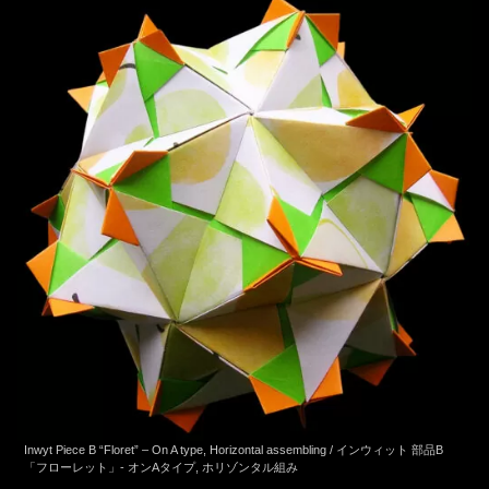
Inwyt Piece B “Floret” – On A type, Horizontal assembling / インウィット 部品B
「フローレット」- オンAタイプ, ホリゾンタル組み