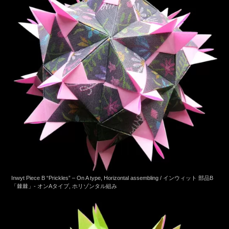
Inwyt Piece B “Prickles” – On A type, Horizontal assembling / インウィット 部品B
「棘棘」- オンAタイプ, ホリゾンタル組み