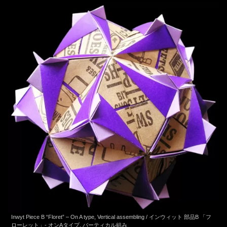
Inwyt Piece B “Floret” – On A type, Vertical assembling / インウィット 部品B 「フ
ローレット」- オンAタイプ, バーティカル組み