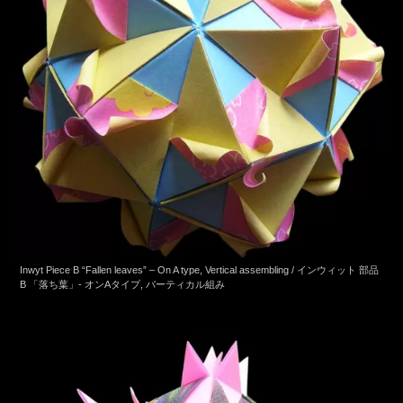
Inwyt Piece B “Fallen leaves” – On A type, Vertical assembling / インウィット 部品
B 「落ち葉」- オンAタイプ, バーティカル組み