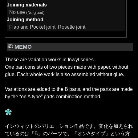
Joining materials
No use
(No glued)
Joining method
Flap and Pocket joint, Rosette joint
MEMO
These are variation works in Inwyt series.
One part consists of two pieces made with paper, without
glue. Each whole work is also assembled without glue.
Variations are added to the B parts, and the parts are made
by the “on A type” parts combination method.
インウィットのバリエーション作品です。変化を加えられ
ているのは「B」のパーツで、「オンAタイプ」という方