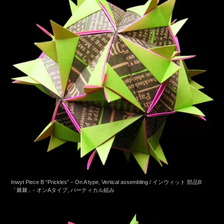
Inwyt Piece B “Prickles” – On A type, Vertical assembling / インウィット 部品B
「棘棘」- オンAタイプ, バーティカル組み