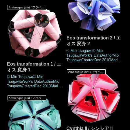
base shape of Froebel II /
er of parts 30 piecesPaper
Arabesque joint / アラベスクジョイント
size15 × 7.5 cm (Half square
paper)Joining materialsNo use
(No glued)Joining
methodArabesque
jointMEMOThis is the
Eos transformation 2 / エ
オス 変身 2
© Mio Tsugawa© Mio
TsugawaWork's DataAuthorMio
TsugawaCreatedDec.2010Made
Eos transformation 1 / エ
Feb.2021DrawingJan.2018Numb
er of parts 30 piecesPaper
オス 変身 1
Arabesque joint / アラベスクジョイント
size10 × 5 cm ()Joining
© Mio Tsugawa© Mio
materialsNo use (No
TsugawaWork's DataAuthorMio
glued)Joining methodArabesque
TsugawaCreatedDec.2010Made
jointMEMOThis form is the
Feb.2021DrawingJan.2018Numb
transforming
er of parts 30 piecesPaper
Arabesque joint / アラベスクジョイント
size15 × 7.5 cm (Half square
paper)Joining materialsNo use
(No glued)Joining
methodArabesque
jointMEMOThe first p
Cynthia II / シンシア II