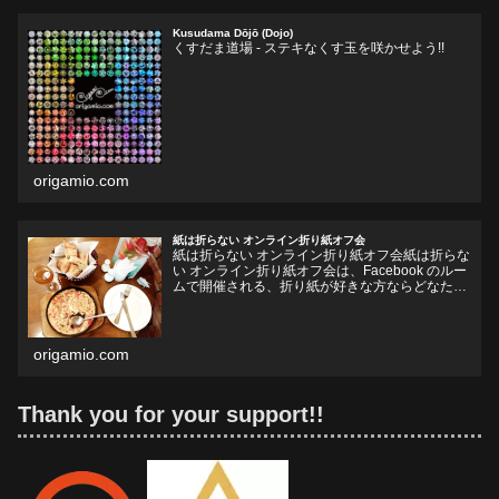
Kusudama Dōjō (Dojo)
くすだま道場 - ステキなくす玉を咲かせよう!!
origamio.com
紙は折らない オンライン折り紙オフ会
紙は折らない オンライン折り紙オフ会紙は折らな
い オンライン折り紙オフ会は、Facebook のルー
ムで開催される、折り紙が好きな方ならどなたで
も参加していただけるオフ会です。お好きなドリ
ンクやフードをお持ちいただいて、リラックスし
ながら、...
origamio.com
Thank you for your support!!