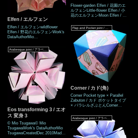
Flower-garden Elfen / 花園のエ
ルフェンLittle-flower Elfen / 小
花のエルフェンMoon Elfen / 月
Elfen / エルフェン
のエルフェンCrystal Elfen / 水
晶のエルフェンWork's
Elfen / エルフェンwildflower
Flap and Pocket joint / フラップ & ポケットジョイント
DataAuthorMio
Elfen / 野花のエルフェンWork's
TsugawaCreatedDec.2010Made
DataAuthorMio
Dec.2019DrawingDec.2019Num
TsugawaCreatedDec.2010Made
ber of parts24 piecesPaper
Dec.2019DrawingDec.2019Num
size3.75 × 7.5 cm (Half square
Arabesque joint / アラベスクジョイント
ber of parts24 piecesPaper
paper
size3.75 × 7.5 cm (Half square
paper)Joining materialsGlue
(Paste type)NoteThese are
paste-type work
Corner / カド(角)
Corner Pocket type × Parallel
Zabuton / カド ポケットタイプ
× パラレルざぶとんCorner
Eos transforming 3 / エオ
Pocket type × Floral Zabuton /
カド ポケットタイプ × フローラ
ス 変身 3
Arabesque joint / アラベスクジョイント
ルざぶとんCorner Flap type ×
© Mio Tsugawa© Mio
The base shape of Froebel / カ
TsugawaWork's DataAuthorMio
ド フラップタイプ × フレーベル
TsugawaCreatedDec.2010Made
の基本形Corner Flap type × The
Dec.2010DrawingJan.2018Numb