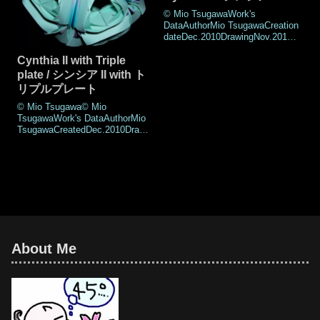
© Mio TsugawaWork's
DataAuthorMio TsugawaCreation
dateDec.2010DrawingNov.2018N
umber of parts 30 piecesPaper
size7.5 × 15cm (Half square
Cynthia II with Triple
paper)Joining materialsNo use
plate / シンシア II with ト
(No glued)Joining
リプルプレート
methodArabesque jointMEMOIf
Gyokuto will be classified i
© Mio Tsugawa© Mio
TsugawaWork's DataAuthorMio
TsugawaCreatedDec.2010Drawi
ngNov.2018Number of parts 30
pieces (Main part & Decoration
part)Paper size7.5 × 15 cm (Half
square paper / Main part)7.5 cm
(Square paper/Decoration
part)Joining mat
About Me