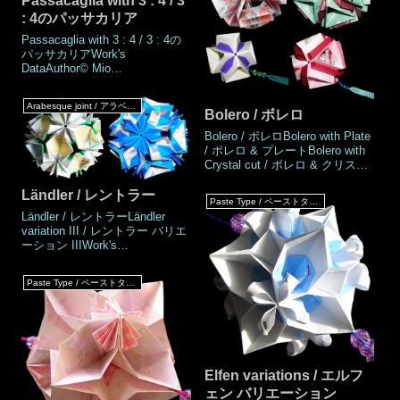
Passacaglia with 3 : 4 / 3
both
assembly. ブルーム ver.4花弁の
: 4のパッサカリア
バリエーションです。1:4 の比
率
Passacaglia with 3 : 4 / 3 : 4の
パッサカリアWork's
DataAuthor© Mio
TsugawaCreatedAugust
2010MadeDecember
Arabesque joint / アラベスクジョイント
2023DrawingDecember
Bolero / ボレロ
2023Number of parts 30
Bolero / ボレロBolero with Plate
piecesPaper size13.125 × 17.5
/ ボレロ & プレートBolero with
cm (ratio 3:4)Joining
Crystal cut / ボレロ & クリスタ
materialsNo use (No
ルカットBolero with Tube / ボレ
glued)Joining methodArabesq
ロ & チューブWork's
Ländler / レントラー
Paste Type / ペーストタイプ
DataAuthor© Mio
Ländler / レントラーLändler
TsugawaCreatedAugust
variation III / レントラー バリエ
2010MadeAugust 2010, August
ーション IIIWork's
2023DrawingNovember
DataAuthorMio
2023Number of parts30
TsugawaCreatedSep.2010Made
piecesPaper siz
Paste Type / ペーストタイプ
Sep.2010DrawingFeb.2019Numb
er of parts30 piecesPaper
size7.5 cm (Square
paper)Joining materialsNo use
(No glued)Joining
methodArabesque j
Elfen variations / エルフ
ェン バリエーション