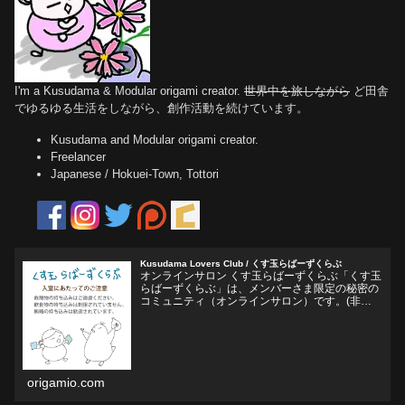
I'm a Kusudama & Modular origami creator.
世界中を旅しながら
ど田舎
でゆるゆる生活をしながら、創作活動を続けています。
Kusudama and Modular origami creator.
Freelancer
Japanese / Hokuei-Town, Tottori
Kusudama Lovers Club / くす玉らばーずくらぶ
オンラインサロン くす玉らばーずくらぶ「くす玉
らばーずくらぶ」は、メンバーさま限定の秘密の
コミュニティ（オンラインサロン）です。(非公
開Facebookグループ)くす玉おりがみ、ユニット
折り紙、モジュラー折り紙に関心のある方、興味
をそそられ...
origamio.com