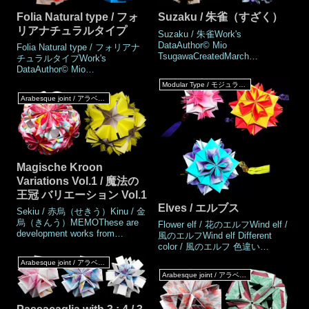
Folia Natural type / フォ
Suzaku / 朱雀（すざく）
リアナチュラルタイプ
Suzaku / 朱雀Work's
DataAuthor© Mio
Folia Natural type / フォリアナ
TsugawaCreatedMarch
チュラルタイプWork's
2010MadeMarch
DataAuthor© Mio
2010DrawingFebruary
TsugawaCreatedDecember
Modular Type / モジュラータイプ
2026Number of parts30
2010MadeDecember
Arabesque joint / アラベスクジョイント
piecesPaper size7.5 × 15 cm
2010DrawingJuly 2026Number
(Half-square paper)Joining
of parts30 piecesPaper
materialsNot use (Not
size7.5cm(Square paper)Joining
glued)Joining methodArabesque
materialsNot use (Not
jointSuzaku Variation /
glued)Joining methodFlap and
Pocket joint
Magische Kroon
Variations Vol.1 / 魔法の
王冠 バリエーション Vol.1
Elves / エルブス
Sekiu / 赤烏（せきう）Kinu / 金
烏（きんう）MEMOThese are
Flower elf / 花のエルフWind elf /
development works from
風のエルフWind elf Different
"Magische Kroon", that modular-
color / 風のエルフ 色違い
type assembled without
MEMOThese works are
Arabesque joint / アラベスクジョイント
glue.The works are used 1:4
variations of Bloom ver.4petals,
Arabesque joint / アラベスクジョイント
ratio paper. The connecting
created 2010. They are made
method is Arabesque-joint, the
with paper with a 1:4
fold to lock can be made the
ratio.Adhesive is used for