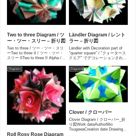
Two to three Diagram / ツ
Ländler Diagram / レント
ー・ツー・スリー – 折り図
ラー – 折り図
Two to three / ツー・ツー・スリ
Ländler with Decoration part of
ーTwo to three II / ツー・ツー・
"quarter square" / "クォータース
スリー IITwo to three II Alpha /
クエア" でデコレーションされた
ツー・ツー・スリー αTwo to
レントラーLändler variation III /
three III / ツー・ツー・スリー
レントラー バリエーション III...
Diagrams
Diagrams
II...
Clover / クローバー
Clover Diagram / クローバー_折
り図Work dataAuthorMio
TsugawaCreation date Drawing
Parts 30 partsPaper size 7.5 cm
Roll Rosy Rose Diagram