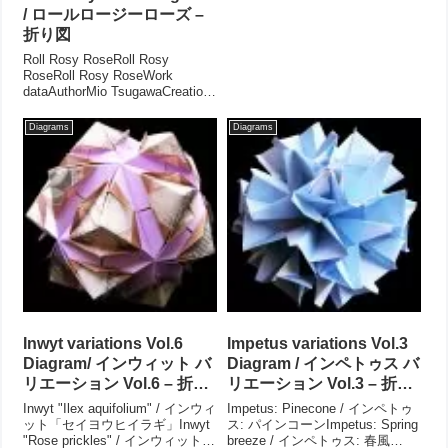
(Square paper)...
/ ロールロージーローズ –
折り図
Roll Rosy RoseRoll Rosy
RoseRoll Rosy RoseWork
dataAuthorMio TsugawaCreation
date Aug.2008Drawing
Jul.2018Parts 12 piece...
Diagrams
Diagrams
Inwyt variations Vol.6
Impetus variations Vol.3
Diagram/ インウィット バ
Diagram / インペトゥス バ
リエーション Vol.6 – 折り
リエーション Vol.3 – 折り
図
図
Inwyt "Ilex aquifolium" / インウィ
Impetus: Pinecone / インペトゥ
ット「セイヨウヒイラギ」Inwyt
ス: パインコーンImpetus: Spring
"Rose prickles" / インウィット
breeze / インペトゥス: 春風