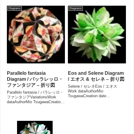
「薔薇の棘」Inwyt "Rose
Impetus: Prunus mume ball / イ
prickles 2" / インウィット「薔薇
ンペトゥス: 梅玉Impetus:
Diagrams
Diagrams
の棘 2」In...
Yagu...
Parallelo fantasia
Eos and Selene Diagram
Diagram / パッラレッロ・
/ エオス & セレネ – 折り図
ファンタジア – 折り図
Selene / セレネEos / エオス
Work dataAuthorMio
Parallelo fantasia / パラレッロ・
TsugawaCreation date
ファンタジアVariationsWork
Dec.2010Drawing Jan.2018Parts
dataAuthorMio TsugawaCreation
30 partsPaper size 7.5 × 15 c...
date Dec.2016Drawing
Dec.2016Parts 60Paper...