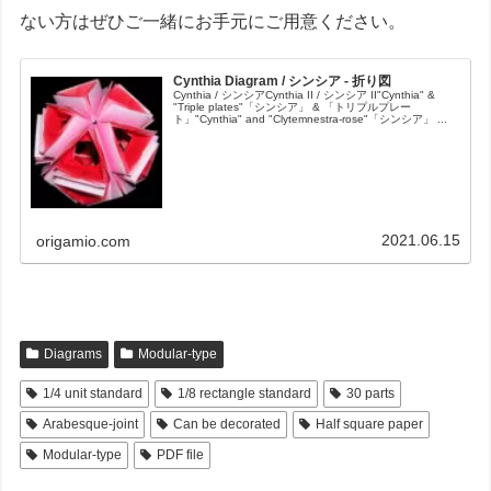
ない方はぜひご一緒にお手元にご用意ください。
Cynthia Diagram / シンシア - 折り図
Cynthia / シンシアCynthia II / シンシア II"Cynthia" &
"Triple plates"「シンシア」 & 「トリプルプレー
ト」"Cynthia" and "Clytemnestra-rose"「シンシア」 ...
2021.06.15
origamio.com
Diagrams
Modular-type
1/4 unit standard
1/8 rectangle standard
30 parts
Arabesque-joint
Can be decorated
Half square paper
Modular-type
PDF file