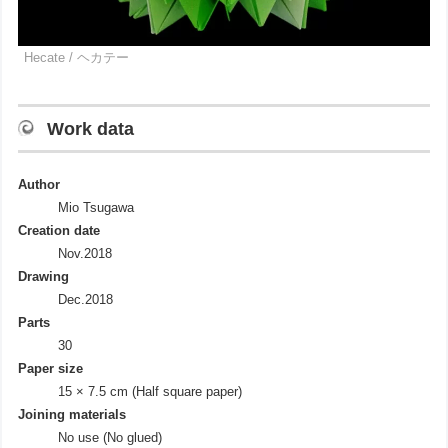
Hecate / ヘカテー
Work data
Author
Mio Tsugawa
Creation date
Nov.2018
Drawing
Dec.2018
Parts
30
Paper size
15 × 7.5 cm (Half square paper)
Joining materials
No use (No glued)