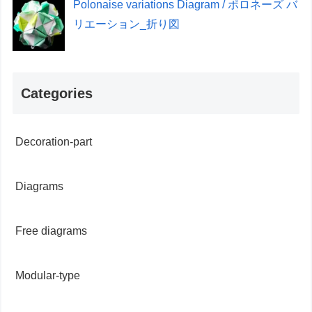
Polonaise variations Diagram / ポロネーズ バ
リエーション_折り図
Categories
Decoration-part
Diagrams
Free diagrams
Modular-type