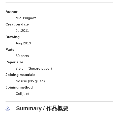
Author
Mio Tsugawa
Creation date
Jul.2011
Drawing
Aug.2019
Parts
30 parts
Paper size
7.5 cm (Square paper)
Joining materials
No use (No glued)
Joining method
Coil joint
Summary / 作品概要