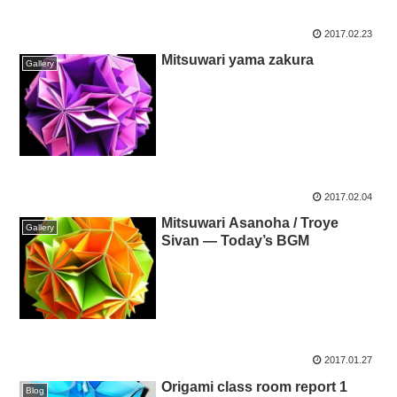
2017.02.23
Mitsuwari yama zakura
Gallery
2017.02.04
Mitsuwari Asanoha / Troye
Gallery
Sivan — Today’s BGM
2017.01.27
Origami class room report 1
Blog