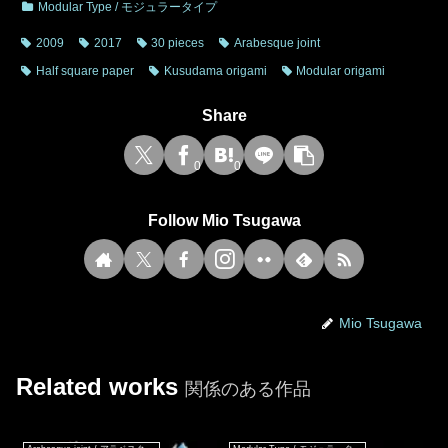
Modular Type / モジュラータイプ
2009
2017
30 pieces
Arabesque joint
Half square paper
Kusudama origami
Modular origami
Share
0
0
Follow Mio Tsugawa
Mio Tsugawa
Related works
関係のある作品