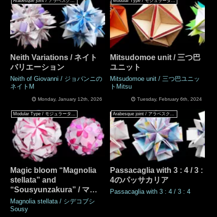
Arabesque joint / アラベスクジョイント
Modular Type / モジュラータイプ
Neith Variations / ネイト
Mitsudomoe unit / 三つ巴
バリエーション
ユニット
Neith of Giovanni / ジョバンニの
Mitsudomoe unit / 三つ巴ユニッ
ネイトM
トMitsu
Monday, January 12th, 2026
Tuesday, February 6th, 2024
Modular Type / モジュラータイプ
Arabesque joint / アラベスクジョイント
Magic bloom “Magnolia
Passacaglia with 3 : 4 / 3 :
stellata” and
4のパッサカリア
“Sousyunzakura” / マジ
Passacaglia with 3 : 4 / 3 : 4
ックブルーム「シデコブ
Magnolia stellata / シデコブシ
シ」「早春桜（そうしゅん
Sousy