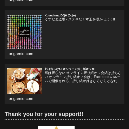
Kusudama Dōjō (Dojo)
くすだま道場 - ステキなくす玉を咲かせよう!!
origamio.com
紙は折らない オンライン折り紙オフ会
紙は折らない オンライン折り紙オフ会紙は折らな
い オンライン折り紙オフ会は、Facebook のルー
ムで開催される、折り紙が好きな方ならどなたで
も参加していただけるオフ会です。お好きなドリ
ンクやフードをお持ちいただいて、リラックスし
ながら、...
origamio.com
Thank you for your support!!