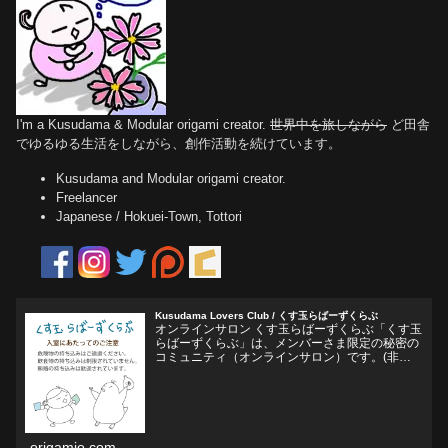
I'm a Kusudama & Modular origami creator.
世界中を旅しながら
ど田舎
でゆるゆる生活をしながら、創作活動を続けています。
Kusudama and Modular origami creator.
Freelancer
Japanese / Hokuei-Town, Tottori
Kusudama Lovers Club / くす玉らばーずくらぶ
オンラインサロン くす玉らばーずくらぶ「くす玉
らばーずくらぶ」は、メンバーさま限定の秘密の
コミュニティ（オンラインサロン）です。(非公
開Facebookグループ)くす玉おりがみ、ユニット
折り紙、モジュラー折り紙に関心のある方、興味
をそそられ...
origamio.com