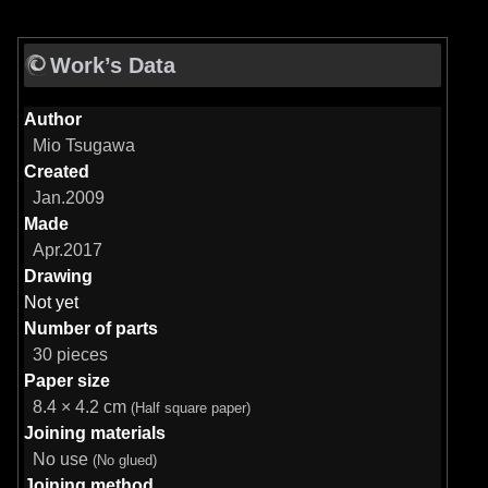
Work’s Data
Author
Mio Tsugawa
Created
Jan.2009
Made
Apr.2017
Drawing
Not yet
Number of parts
30 pieces
Paper size
8.4 × 4.2 cm
(Half square paper)
Joining materials
No use
(No glued)
Joining method