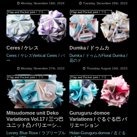
ざくら）」
Monday, November 18th, 2024
Tuesday, December 26th, 2023
Flap and Pocket joint / フラップ & ポケットジョイント
Flap and Pocket joint / フラップ & ポケットジョイント
Ceres / ケレス
Dumka / ドゥムカ
Ceres / ケレスVertical Ceres / バ
Dumka / ドゥムカFloral Dumka /
ー
花のド
Monday, November 27th, 2023
Thursday, August 10th, 2023
Flap and Pocket joint / フラップ & ポケットジョイント
Flap and Pocket joint / フラップ & ポケットジョイント
Mitsudomoe unit Deko
Guruguru-domoe
Variations Vol.17 / 三つ巴
Variations / ぐるぐる巴 バ
ユニット凸 バリエーショ
リエーション
ン Vol.17
Lovery Blue Rose / ラブリーブル
Hidari-Guruguru-domoe / 左ぐる