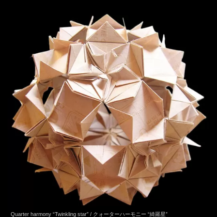
Quarter harmony “Twinkling star” / クォーターハーモニー “綺羅星”