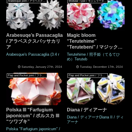
Arabesque joint / アラベスクジョイント
Modular Type / モジュラータイプ
Arabesuqe’s Passacaglia
Magic bloom
/ アラベスクスパッサカリ
“Terutehime”
ア
“Terutebeni” / マジックブ
ルーム「照手姫」「照手
Arabesque's Passacaglia (3:4 r
Terutehime / 照手姫（てるてひ
紅」
め）Teruteb
Saturday, January 27th, 2024
Tuesday, December 17th, 2024
Flap and Pocket joint / フラップ & ポケットジョイント
Flap and Pocket joint / フラップ & ポケットジョイント
Polska III “Farfugium
Diana / ディアーナ
japonicum” / ポルスカ III
Diana / ディアーナDiana II / ディ
“ツワブキ”
アーナ
Polska "Farfugium japonicum" /