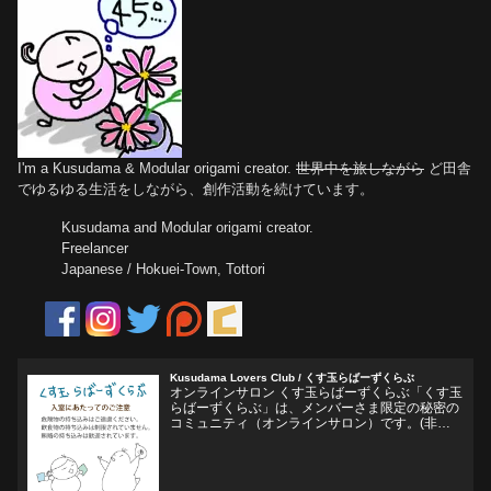
I'm a Kusudama & Modular origami creator.
世界中を旅しながら
ど田舎
でゆるゆる生活をしながら、創作活動を続けています。
Kusudama and Modular origami creator.
Freelancer
Japanese / Hokuei-Town, Tottori
Kusudama Lovers Club / くす玉らばーずくらぶ
オンラインサロン くす玉らばーずくらぶ「くす玉
らばーずくらぶ」は、メンバーさま限定の秘密の
コミュニティ（オンラインサロン）です。(非公
開Facebookグループ)くす玉おりがみ、ユニット
折り紙、モジュラー折り紙に関心のある方、興味
をそそられ...