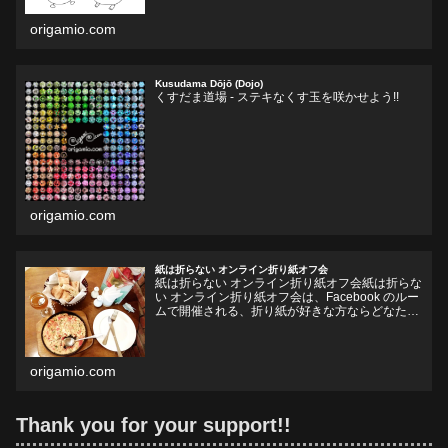
origamio.com
Kusudama Dōjō (Dojo)
くすだま道場 - ステキなくす玉を咲かせよう!!
origamio.com
紙は折らない オンライン折り紙オフ会
紙は折らない オンライン折り紙オフ会紙は折らな
い オンライン折り紙オフ会は、Facebook のルー
ムで開催される、折り紙が好きな方ならどなたで
も参加していただけるオフ会です。お好きなドリ
ンクやフードをお持ちいただいて、リラックスし
ながら、...
origamio.com
Thank you for your support!!