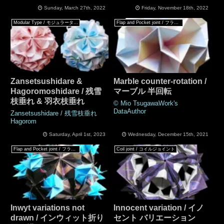
Sunday, March 27th, 2022
Friday, November 18th, 2022
Modular Type / モジュラータイプ
Flap and Pocket joint / フラップ & ポケットジョイント
Zansetsushidare &
Marble counter-rotation /
Hagoromoshidare / 残雪
マーブル 半回転
枝垂れ & 羽衣枝垂れ
© Mio TsugawaWork's
DataAuthor
Zansetsushidare / 残雪枝垂れ
Hagorom
Saturday, April 1st, 2023
Wednesday, December 15th, 2021
Flap and Pocket joint / フラップ & ポケットジョイント
Coil joint / コイルジョイント
Inwyt variations not
Innocent variation / イノ
drawn / インウィット折り
セント バリエーション