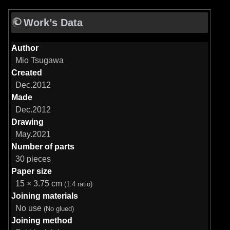
Work’s Data
Author
Mio Tsugawa
Created
Dec.2012
Made
Dec.2012
Drawing
May.2021
Number of parts
30 pieces
Paper size
15 × 3.75 cm
(1:4 ratio)
Joining materials
No use
(No glued)
Joining method