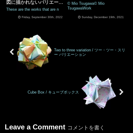
図に描かれないバリエーシ
© Mio Tsugawa© Mio
ョンたち
TsugawaWork
These are the works that are n
Friday, September 30th, 2022
Sunday, December 19th, 2021
Two to three variation / ツー・ツー・スリ
ー バリエーション
Cube Box / キューブボックス
Leave a Comment
コメントを書く