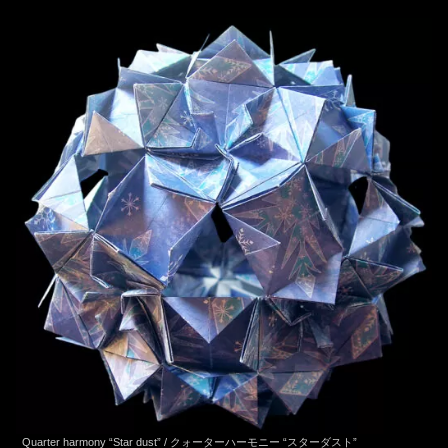
Quarter harmony “Star dust” / クォーターハーモニー “スターダスト”