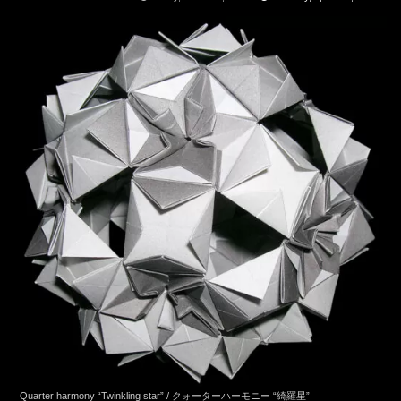
Quarter harmony “Twinkling star” / クォーターハーモニー “綺羅星”