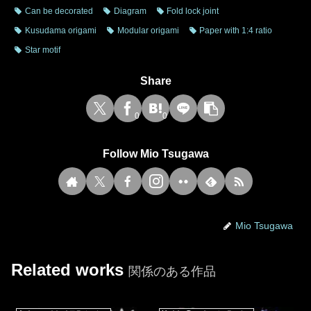
Can be decorated
Diagram
Fold lock joint
Kusudama origami
Modular origami
Paper with 1:4 ratio
Star motif
Share
0
0
Follow Mio Tsugawa
Mio Tsugawa
Related works
関係のある作品