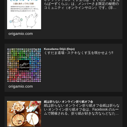
らばーずくらぶ」は、メンバーさま限定の秘密の
コミュニティ（オンラインサロン）です。(非公
開Facebookグループ)くす玉おりがみ、ユニット
折り紙、モジュラー折り紙に関心のある方、興味
をそそられ...
origamio.com
Kusudama Dōjō (Dojo)
くすだま道場 - ステキなくす玉を咲かせよう!!
origamio.com
紙は折らない オンライン折り紙オフ会
紙は折らない オンライン折り紙オフ会紙は折らな
い オンライン折り紙オフ会は、Facebook のルー
ムで開催される、折り紙が好きな方ならどなたで
も参加していただけるオフ会です。お好きなドリ
ンクやフードをお持ちいただいて、リラックスし
ながら、...