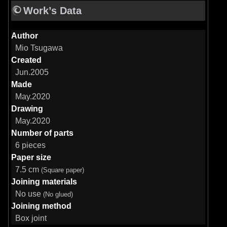
Work’s Data
Author
Mio Tsugawa
Created
Jun.2005
Made
May.2020
Drawing
May.2020
Number of parts
6 pieces
Paper size
7.5 cm
(Square paper)
Joining materials
No use
(No glued)
Joining method
Box joint