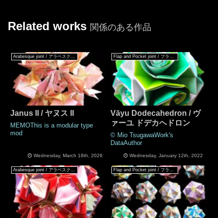
Related works
関係のある作品
Arabesque joint / アラベスクジョイント
Flap and Pocket joint / フラップ & ポケットジョイント
Janus II / ヤヌス II
Vāyu Dodecahedron / ヴ
ァーユ ドデカヘドロン
MEMOThis is a modular type
mod
© Mio TsugawaWork's
DataAuthor
Wednesday, March 18th, 2026
Wednesday, January 12th, 2022
Arabesque joint / アラベスクジョイント
Flap and Pocket joint / フラップ & ポケットジョイント