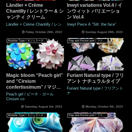
Ländler × Crème
Inwyt variations Vol.4 / イ
Chantilly / レントラー & シ
ンウィット バリエーショ
ャンティ クリーム
ン Vol.4
Ländler × Crème Chantilly / レン
Inwyt Piece A “Slit: the face”
Friday, October 28th, 2022
Sunday, August 28th, 2022
Modular Type / モジュラータイプ
Flap and Pocket joint / フラップ & ポケットジョイント
Magic bloom “Peach girl”
Furiant Natural type / フリ
and “Cirsium
アント ナチュラルタイプ
confertissimum” / マジッ
Furiant Natural type / フリアント
クブルーム 『ピーチ・ガ
ナ
Peach girl / ピーチ・ガール
ール』『コイブキアザミ』
Cirsium co
Saturday, August 3rd, 2024
Monday, October 9th, 2023
Modular Type / モジュラータイプ
Flap and Pocket joint / フラップ & ポケットジョイント