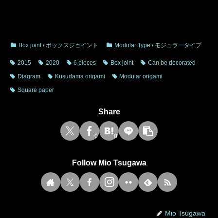
Box joint / ボックスジョイント
Modular Type / モジュラータイプ
2015
2020
6 pieces
Box joint
Can be decorated
Diagram
Kusudama origami
Modular origami
Square paper
Share
0
0
Follow Mio Tsugawa
Mio Tsugawa