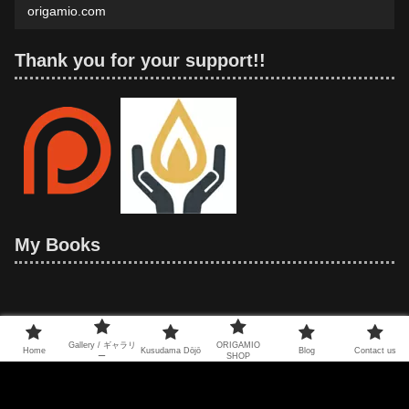
origamio.com
Thank you for your support!!
My Books
Gallery / ギャラリ
ORIGAMIO
Home
Kusudama Dōjō
Blog
Contact us
ー
SHOP
© 2021 Mio Tsugawa's Kusudama Gallery.