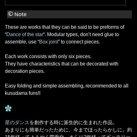
Note
These are works that they can be said to be preforms of
“
Dance of the star
“. Modular types, don’t need glue to
assemble, use “
Box joint
” to connect pieces.
Each work consists with only six pieces.
They have characteristics that can be decorated with
decoration pieces.
Easy folding and simple assembling, recommended to all
kusudama funs!!
星のダンス
を創作する時に派生的に生まれた作品。
あまりにも簡単だったために、今までほったらかしに。約