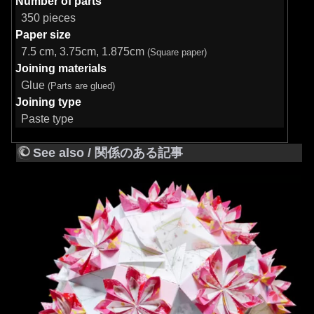
Number of parts
350 pieces
Paper size
7.5 cm, 3.75cm, 1.875cm
(Square paper)
Joining materials
Glue
(Parts are glued)
Joining type
Paste type
See also / 関係のある記事