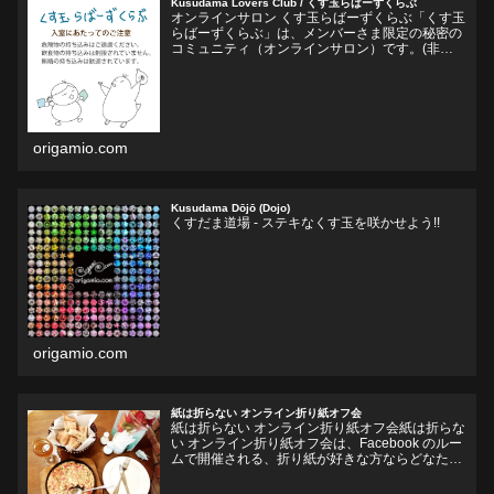
Kusudama Lovers Club / くす玉らばーずくらぶ
オンラインサロン くす玉らばーずくらぶ「くす玉
らばーずくらぶ」は、メンバーさま限定の秘密の
コミュニティ（オンラインサロン）です。(非公
開Facebookグループ)くす玉おりがみ、ユニット
折り紙、モジュラー折り紙に関心のある方、興味
をそそられ...
origamio.com
Kusudama Dōjō (Dojo)
くすだま道場 - ステキなくす玉を咲かせよう!!
origamio.com
紙は折らない オンライン折り紙オフ会
紙は折らない オンライン折り紙オフ会紙は折らな
い オンライン折り紙オフ会は、Facebook のルー
ムで開催される、折り紙が好きな方ならどなたで
も参加していただけるオフ会です。お好きなドリ
ンクやフードをお持ちいただいて、リラックスし