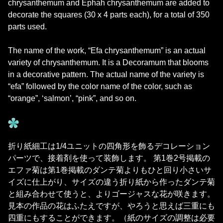
chrysanthemum and Ephah chrysanthemum are added to
decorate the squares (30 x 4 parts each), for a total of 350
parts used.
The name of the work, “Efa chrysanthemum” is an actual
variety of chrysanthemum. It is a Decoramum that blooms
in a decorative pattern. The actual name of the variety is
“efa” followed by the color name of the color, such as
“orange”, ‘salmon’, “pink”, and so on.
折り紙細工は1/4ユニットの四角形を飾るデコレーション
パーツで、接着剤を使って装飾します。 第1巻2号掲載の
エファ菊は第1巻掲載のダンテ菊よりもひと回り小さいサ
イズに仕上がり、サイズの違う折り紙から作ったダンテ菊
と組み合わせて使うと、よりゴージャスな花が咲きます。
見本の作品の花はふたえですが、やろうと思えば三重にも
四重にもすることができます。（紙のサイズの調整は必要