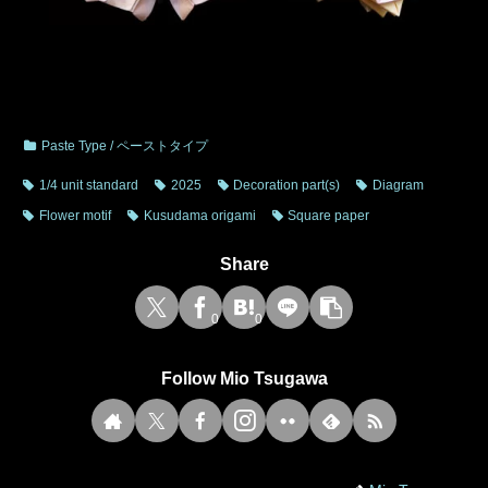
Paste Type / ペーストタイプ
1/4 unit standard
2025
Decoration part(s)
Diagram
Flower motif
Kusudama origami
Square paper
Share
0
0
Follow Mio Tsugawa