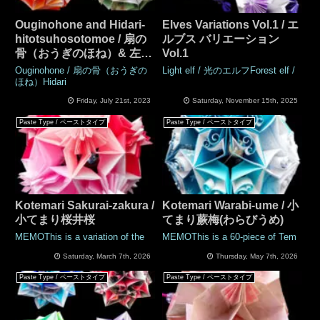
Ouginohone and Hidari-
Elves Variations Vol.1 / エ
hitotsuhosotomoe / 扇の
ルブス バリエーション
骨（おうぎのほね）& 左一
Vol.1
つ細巴（ひだりひとつほそ
Ouginohone / 扇の骨（おうぎの
Light elf / 光のエルフForest elf /
ともえ）
ほね）Hidari
Friday, July 21st, 2023
Saturday, November 15th, 2025
Paste Type / ペーストタイプ
Paste Type / ペーストタイプ
Kotemari Sakurai-zakura /
Kotemari Warabi-ume / 小
小てまり桜井桜
てまり蕨梅(わらびうめ)
MEMOThis is a variation of the
MEMOThis is a 60-piece of Tem
Saturday, March 7th, 2026
Thursday, May 7th, 2026
Paste Type / ペーストタイプ
Paste Type / ペーストタイプ