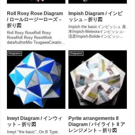
Roll Rosy Rose Diagram
Impish Diagram / インピ
/ ロールロージーローズ –
ッシュ – 折り図
折り図
Impish the basicインピッシュ 基
本Impish-Meteoraインピッシュ-
Roll Rosy RoseRoll Rosy
流星Impish-Bolideインピッシュ-
RoseRoll Rosy RoseWork
ボライドImpish-Nebulosaインピ
dataAuthorMio TsugawaCreation
ッシュ-星雲Work dataAuthorMio
date Aug.2008Drawing
Tsuga...
Jul.2018Parts 12 piece...
Diagrams
Diagrams
Inwyt Diagram / インウィ
Pyrite arrangements II
ット – 折り図
Diagram / パイライト II ア
レンジメント – 折り図
Inwyt "the basic", On B Type: