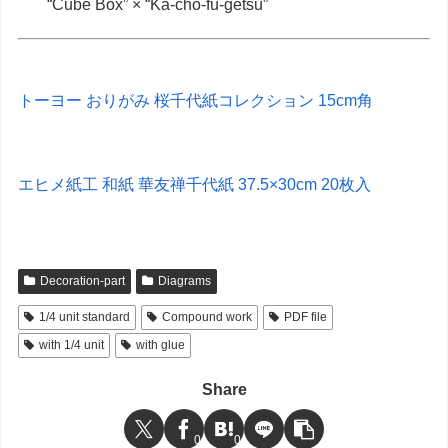
“Cube Box” × “Ka-chō-fū-getsu”
トーヨー おりがみ 桜千代紙コレクション 15cm角
エヒメ紙工 和紙 華友禅千代紙 37.5×30cm 20枚入
Decoration-part
Diagrams
1/4 unit standard
Compound work
PDF file
with 1/4 unit
with glue
Share
0
0