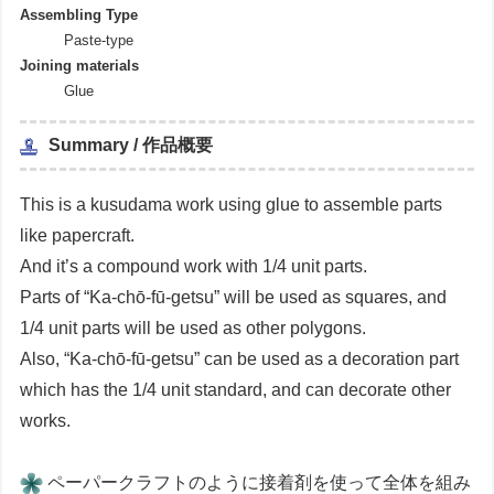
Assembling Type
Paste-type
Joining materials
Glue
Summary / 作品概要
This is a kusudama work using glue to assemble parts
like papercraft.
And it’s a compound work with 1/4 unit parts.
Parts of “Ka-chō-fū-getsu” will be used as squares, and
1/4 unit parts will be used as other polygons.
Also, “Ka-chō-fū-getsu” can be used as a decoration part
which has the 1/4 unit standard, and can decorate other
works.
ペーパークラフトのように接着剤を使って全体を組み