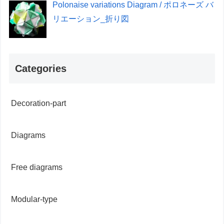
Polonaise variations Diagram / ポロネーズ バ
リエーション_折り図
Categories
Decoration-part
Diagrams
Free diagrams
Modular-type