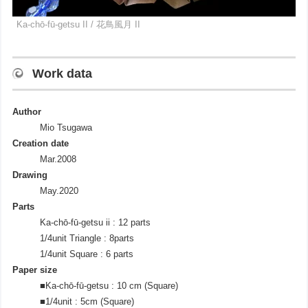
Ka-chō-fū-getsu II / 花鳥風月 II
Work data
Author
Mio Tsugawa
Creation date
Mar.2008
Drawing
May.2020
Parts
Ka-chō-fū-getsu ii : 12 parts
1/4unit Triangle : 8parts
1/4unit Square : 6 parts
Paper size
■Ka-chō-fū-getsu : 10 cm (Square)
■1/4unit : 5cm (Square)