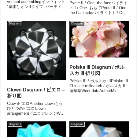
vertical assemblingインウィット
Pyrite II / One: the faceパイライ
"基本", オンBタイプ: バーティカ
トII / One: おもてPyrite II / One:
ル組みVariationsWork
the backsideパイライト II / One:
dataAuthorMio TsugawaCreati...
うらPyrite II / Two: the faceパイ
ライト...
Diagrams
Diagrams
Polska III Diagram / ポル
スカ III 折り図
Polska III / ポルスカ IIIPolska III
Chinese milkvetch / ポルスカ III
Clown Diagram / ピエロ –
蓮華草Work dataAuthorMio
TsugawaCreation date
折り図
Jan.2022Drawing ...
ClownピエロAnother clownもう
ひとつのピエロClown
arrangementピエロアレンジWork
dataAuthorMio TsugawaCreation
date May.2007Drawing
Diagrams
Diagrams
Apr.2019Pa...