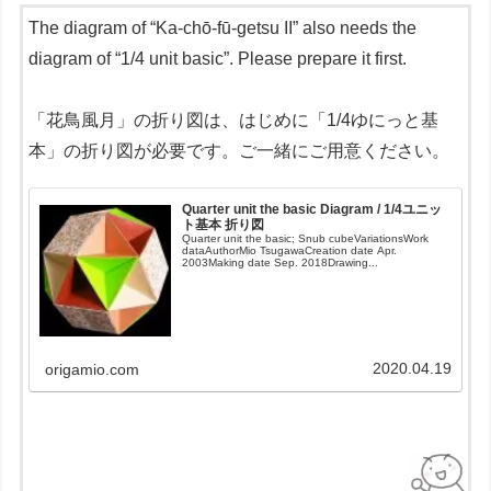
The diagram of “Ka-chō-fū-getsu II” also needs the
diagram of “1/4 unit basic”. Please prepare it first.
「花鳥風月」の折り図は、はじめに「1/4ゆにっと基
本」の折り図が必要です。ご一緒にご用意ください。
Quarter unit the basic Diagram / 1/4ユニッ
ト基本 折り図
Quarter unit the basic; Snub cubeVariationsWork
dataAuthorMio TsugawaCreation date Apr.
2003Making date Sep. 2018Drawing...
2020.04.19
origamio.com