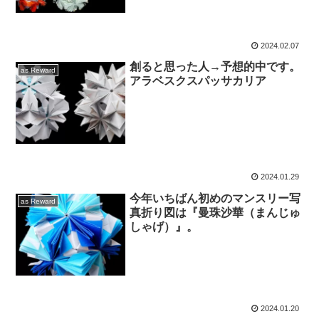
2024.02.07
創ると思った人→予想的中です。
as Reward
アラベスクスパッサカリア
2024.01.29
今年いちばん初めのマンスリー写
as Reward
真折り図は『曼珠沙華（まんじゅ
しゃげ）』。
2024.01.20