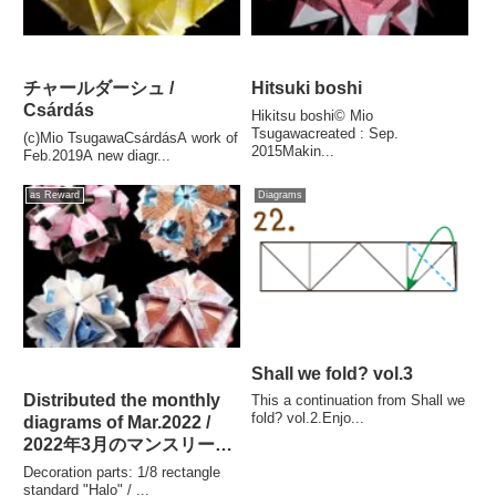
チャールダーシュ /
Hitsuki boshi
Csárdás
Hikitsu boshi© Mio
Tsugawacreated : Sep.
(c)Mio TsugawaCsárdásA work of
2015Makin...
Feb.2019A new diagr...
as Reward
Diagrams
Shall we fold? vol.3
Distributed the monthly
This a continuation from Shall we
fold? vol.2.Enjo...
diagrams of Mar.2022 /
2022年3月のマンスリー折
り図が配信されました！
Decoration parts: 1/8 rectangle
standard "Halo" / ...