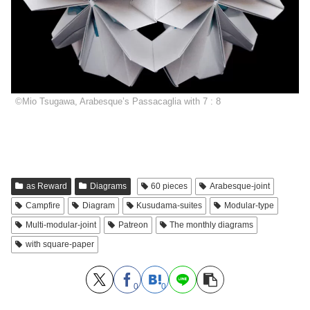
©Mio Tsugawa, Arabesque’s Passacaglia with 7 : 8
as Reward
Diagrams
60 pieces
Arabesque-joint
Campfire
Diagram
Kusudama-suites
Modular-type
Multi-modular-joint
Patreon
The monthly diagrams
with square-paper
0
0