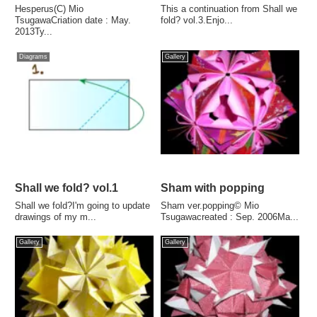
Hesperus(C) Mio
This a continuation from Shall we
TsugawaCriation date : May.
fold? vol.3.Enjo...
2013Ty...
Diagrams
Gallery
Shall we fold? vol.1
Sham with popping
Shall we fold?I'm going to update
Sham ver.popping© Mio
drawings of my m...
Tsugawacreated : Sep. 2006Ma...
Gallery
Gallery