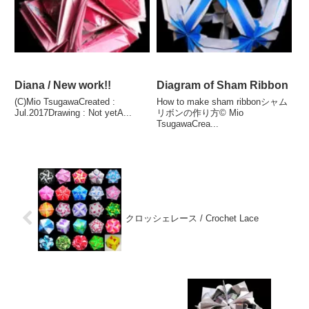
Diana / New work!!
Diagram of Sham Ribbon
(C)Mio TsugawaCreated :
How to make sham ribbonシャム
Jul.2017Drawing : Not yetA...
リボンの作り方© Mio
TsugawaCrea...
クロッシェレース / Crochet Lace