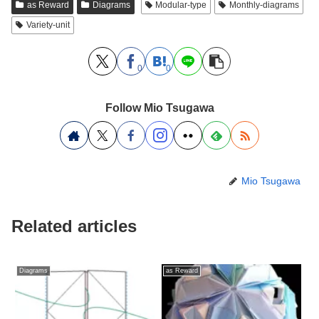
as Reward
Diagrams
Modular-type
Monthly-diagrams
Variety-unit
0
0
Follow Mio Tsugawa
Mio Tsugawa
Related articles
Diagrams
as Reward