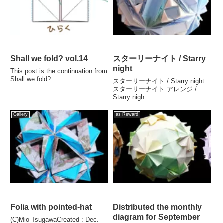
Shall we fold? vol.14
スターリーナイト / Starry
night
This post is the continuation from
Shall we fold? ...
スターリーナイト / Starry night
スターリーナイト アレンジ /
Starry nigh...
Gallery
as Reward
Folia with pointed-hat
Distributed the monthly
diagram for September
(C)Mio TsugawaCreated : Dec.