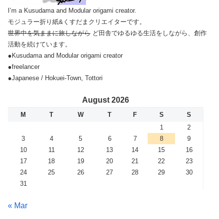
I’m a Kusudama and Modular origami creator.
モジュラー折り紙&くすだまクリエイターです。
世界中を気ままに旅しながら
ど田舎でゆるゆる生活をしながら、創作
活動を続けています。
●Kusudama and Modular origami creator
●freelancer
●Japanese / Hokuei-Town, Tottori
August 2026
M
T
W
T
F
S
S
1
2
3
4
5
6
7
8
9
10
11
12
13
14
15
16
17
18
19
20
21
22
23
24
25
26
27
28
29
30
31
« Mar