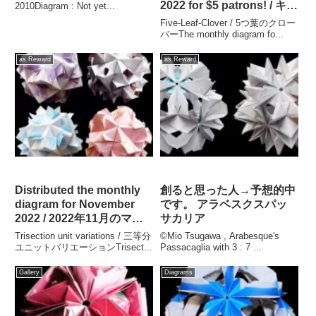
2022 for $5 patrons! / キャ
2010Diagram : Not yet...
ンプファイヤーで2022年9
Five-Leaf-Clover / 5つ葉のクロー
月のマンスリー折り図が配
バーThe monthly diagram fo...
信されました!!
as Reward
as Reward
Distributed the monthly
創ると思った人→予想的中
diagram for November
です。 アラベスクスパッ
2022 / 2022年11月のマン
サカリア
スリー折り図が配信されま
Trisection unit variations / 三等分
©Mio Tsugawa , Arabesque's
した!!
ユニットバリエーションTrisect...
Passacaglia with 3 : 7 ...
Gallery
Diagrams