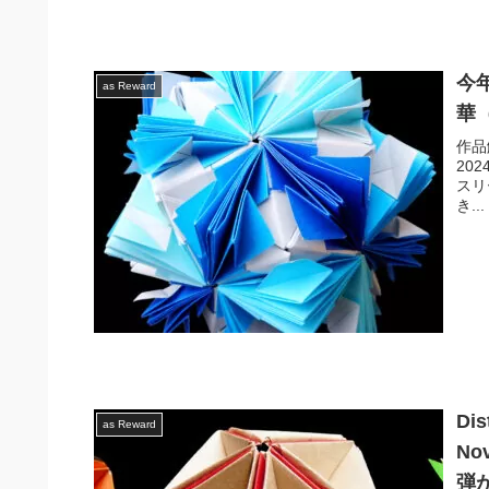
今
as Reward
華
作品解
20
スリ
き...
Dis
as Reward
No
弾