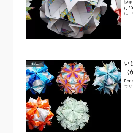
説明
は2
に、
い
as Reward
（
For 
ラリーへ