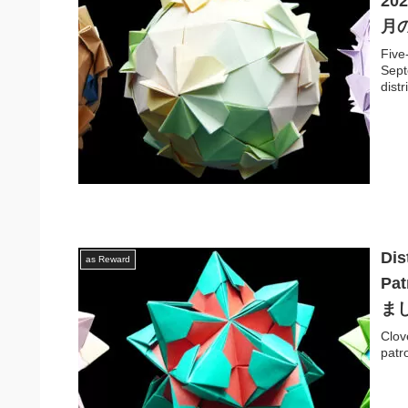
20
月
Fiv
Sept
distr
Dis
as Reward
Pa
まし
Clov
patr