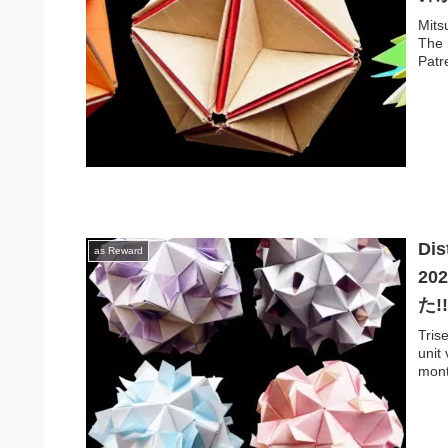
Mit
The 
Patr
Dis
as Reward
20
た!
Tri
uni
mont