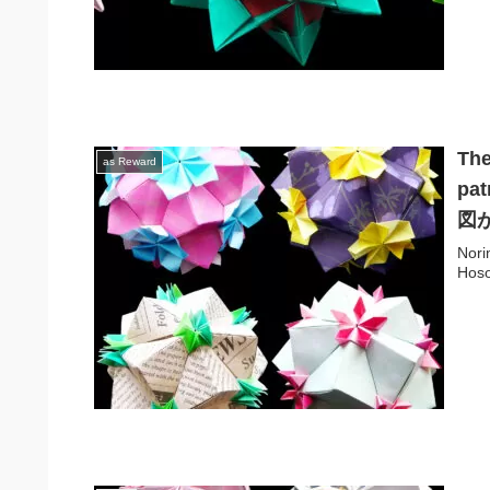
The
as Reward
pa
図
Nori
Hoso