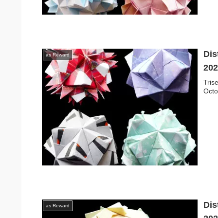
Dis
as Reward
2
Tris
Octo
Dis
as Reward