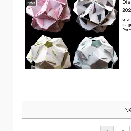
Dis
News
2
Gra
diag
Patre
Ne