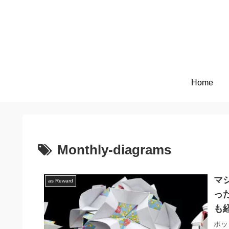
Home
Monthly-diagrams
マ
as Reward
っ
も
ポッ