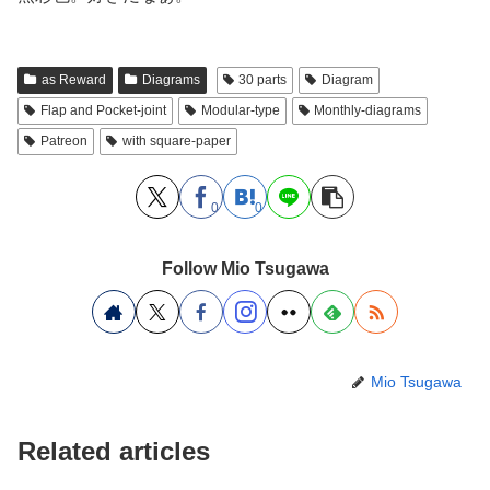
as Reward
Diagrams
30 parts
Diagram
Flap and Pocket-joint
Modular-type
Monthly-diagrams
Patreon
with square-paper
0
0
Follow Mio Tsugawa
Mio Tsugawa
Related articles