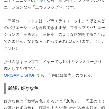
エティユニットの「
帯
」なら「三つ帯」。フラップのバリ
エーションなら「三つフラップ〜」です。
「三等分ユニット」は「バラエティユニット」のほとんど
のバリエーションを再現できますが、フラップのバリエー
ションの「三角大」「三角小」のような区別をすることは
できません。なぜなら→作ってみればわかります。（←ナ
ニソレ）
折り図はキャンプファイヤーでも10月のマンスリー折り
図として配信予定。
ORIGAMIO SHOP
でも、年内には販売。のつもり。
雑談 / 好きな色
好きな色は「ねずみ色」あるいは「灰色」。一円玉のよう
な薄いねずみ色も、雨雲のような濃いねずみ色も好き。銀