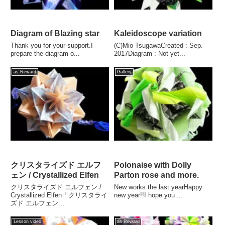
Diagram of Blazing star
Kaleidoscope variation
Thank you for your support.I
(C)Mio TsugawaCreated : Sep.
prepare the diagram o...
2017Diagram : Not yet...
as Reward
Gallery
クリスタライズド エルフ
Polonaise with Dolly
ェン / Crystallized Elfen
Parton rose and more.
クリスタライズド エルフェン /
New works the last yearHappy
Crystallized Elfen「クリスタライ
new year!!I hope you ...
ズド エルフェン...
Lesson video
as Reward