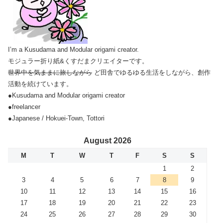
I’m a Kusudama and Modular origami creator.
モジュラー折り紙&くすだまクリエイターです。
世界中を気ままに旅しながら
ど田舎でゆるゆる生活をしながら、創作
活動を続けています。
●Kusudama and Modular origami creator
●freelancer
●Japanese / Hokuei-Town, Tottori
August 2026
M
T
W
T
F
S
S
1
2
3
4
5
6
7
8
9
10
11
12
13
14
15
16
17
18
19
20
21
22
23
24
25
26
27
28
29
30