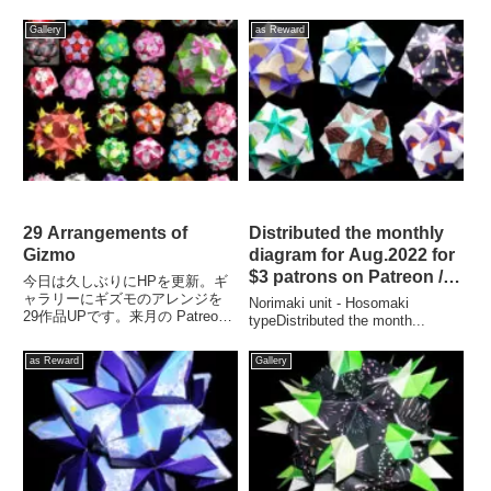
Gallery
as Reward
29 Arrangements of
Distributed the monthly
Gizmo
diagram for Aug.2022 for
$3 patrons on Patreon /
今日は久しぶりにHPを更新。ギ
2022年8月のマンスリー折
ャラリーにギズモのアレンジを
Norimaki unit - Hosomaki
29作品UPです。来月の Patreon
り図が配信されました。
typeDistributed the month...
...
as Reward
Gallery