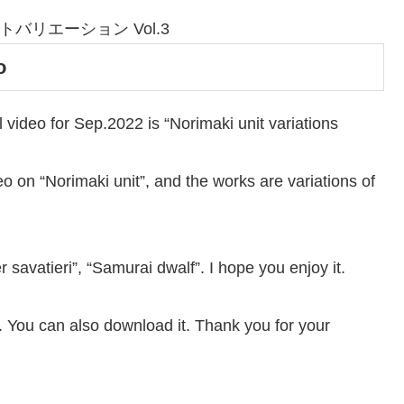
巻きユニットバリエーション Vol.3
o
video for Sep.2022 is “Norimaki unit variations
eo on “Norimaki unit”, and the works are variations of
savatieri”, “Samurai dwalf”. I hope you enjoy it.
r. You can also download it. Thank you for your