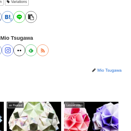
on
Variations
0
0
 Mio Tsugawa
Mio Tsugawa
as Reward
Lesson video