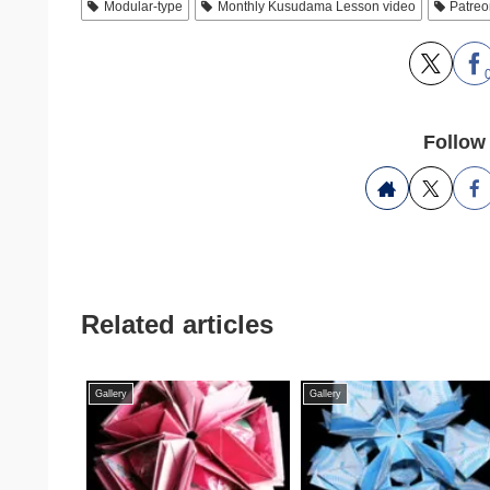
Modular-type
Monthly Kusudama Lesson video
Patre
Follow
Related articles
Gallery
Gallery