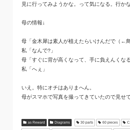
見に行ってみようかな。って気になる。行か
母の情報↓
母「金木犀は素人が植えたらいけんだで（←鳥
私「なんで?」
母「すぐに背が高くなって、手に負えんくな
私「へぇ」
いえ。特にオチはありまへん。
母がスマホで写真を撮ってきていたので見せ
as Reward
Diagrams
30 parts
60 pieces
C