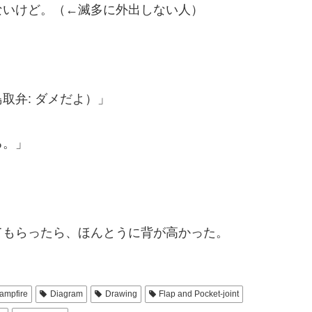
ないけど。（←滅多に外出しない人）
取弁: ダメだよ）」
る。」
てもらったら、ほんとうに背が高かった。
ampfire
Diagram
Drawing
Flap and Pocket-joint